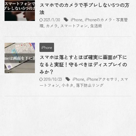
スマホでのカメラで手ブレしない5つの方
法
2021/1/30
iPhone
,
iPhoneのカメラ・写真管
理
,
カメラ
,
スマートフォン
,
生活術
iPhone
スマホは落とすとほぼ確実に画面が下に
なると実証！守るべきはディスプレイの
みか？
2019/10/23
iPhone
,
iPhoneアクセサリ
,
スマ
ートフォン
,
小ネタ
,
落下防止リング