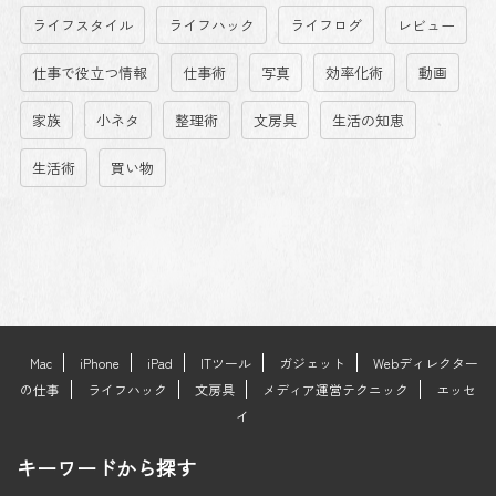
ライフスタイル
ライフハック
ライフログ
レビュー
仕事で役立つ情報
仕事術
写真
効率化術
動画
家族
小ネタ
整理術
文房具
生活の知恵
生活術
買い物
Mac
iPhone
iPad
ITツール
ガジェット
Webディレクター
の仕事
ライフハック
文房具
メディア運営テクニック
エッセ
イ
キーワードから探す