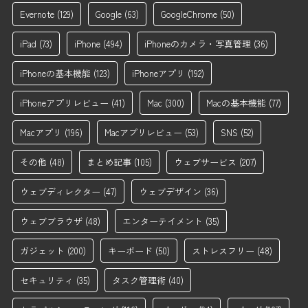
Evernote
(129)
Google
(63)
GoogleChrome
(50)
iPad
(73)
iPhone
(494)
iPhoneのカメラ・写真管理
(36)
iPhoneの基本機能
(123)
iPhoneアプリ
(192)
iPhoneアプリレビュー
(41)
Mac
(300)
Macの基本機能
(77)
Macアプリ
(196)
Macアプリレビュー
(53)
SNS
(52)
その他
(48)
まとめ記事
(105)
ウェブサービス
(207)
ウェブディレクター
(47)
ウェブデザイン
(36)
ウェブブラウザ
(48)
エンターテイメント
(35)
ガジェット
(200)
キーボード
(50)
ストレスフリー
(48)
セキュリティ
(35)
タスク管理術
(40)