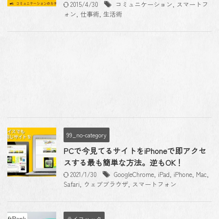
2015/4/30
コミュニケーション
,
スマートフ
ォン
,
仕事術
,
生活術
99_no-category
PCで今見てるサイトをiPhoneで即アクセ
スする最も簡単な方法。逆もOK！
2021/1/30
GoogleChrome
,
iPad
,
iPhone
,
Mac
,
Safari
,
ウェブブラウザ
,
スマートフォン
ライフハック