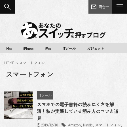
問合せ
Mac
iPhone
iPad
ITツール
ガジェット
HOME
>
スマートフォン
スマートフォン
ITツール
スマホでの電子書籍の読みにくさを解
消！私が実践している読み方のコツと道
具
2019/12/10
Amazon
,
Kindle
,
スマートフォン
,