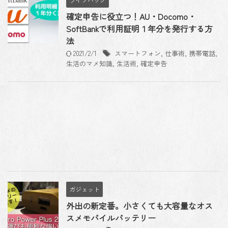
確定申告に役立つ！AU・Docomo・
SoftBankで利用証明１年分を発行する方
法
2021/2/1
スマートフォン
,
仕事術
,
携帯電話
,
生活のマメ知識
,
生活術
,
確定申告
ガジェット
外出の新定番。小さくても大容量なオス
スメモバイルバッテリー