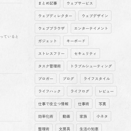
まとめ記事
ウェブサービス
ウェブディレクター
ウェブデザイン
ウェブブラウザ
エンターテイメント
っていると
ガジェット
キーボード
ストレスフリー
セキュリティ
タスク管理術
トラブルシューティング
ブロガー
ブログ
ライフスタイル
ライフハック
ライフログ
レビュー
仕事で役立つ情報
仕事術
写真
効率化術
動画
家族
小ネタ
整理術
文房具
生活の知恵