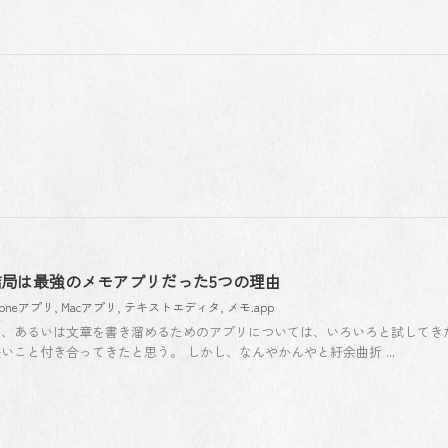
」が結局は最強のメモアプリだった5つの理由
honeアプリ
,
Macアプリ
,
テキストエディタ
,
メモ.app
リ、あるいは文章を書き溜めるためのアプリについては、いろいろと試してき
長いこと付き合ってきたと思う。 しかし、なんやかんやと紆余曲折 ...