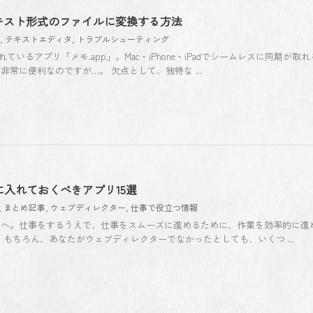
をテキスト形式のファイルに変換する方法
,
テキストエディタ
,
トラブルシューティング
ているアプリ「メモ.app」。Mac・iPhone・iPadでシームレスに同期が取
常に便利なのですが…。 欠点として、独特な ...
cに入れておくべきアプリ15選
,
まとめ記事
,
ウェブディレクター
,
仕事で役立つ情報
たへ。仕事をするうえで、仕事をスムーズに進めるために、作業を効率的に進
もちろん、あなたがウェブディレクターでなかったとしても、いくつ ...