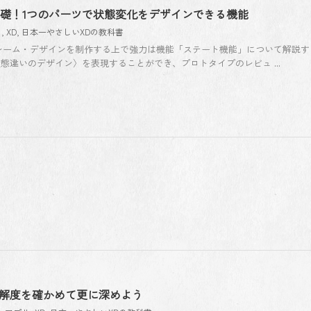
基礎！1つのパーツで状態変化をデザインできる機能
リ
,
XD
,
日本一やさしいXDの教科書
フレーム・デザインを制作する上で強力は機能「ステート機能」について解説す
態違いのデザイン〉を表現することができ、プロトタイプのレビュ ...
で理解度を確かめて更に深めよう