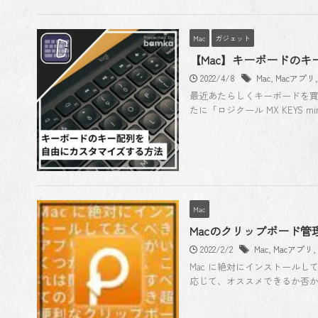
Mac
ガジェット
【Mac】キーボードのキー
2022/4/8
Mac
,
Macアプリ
最近あたらしくキーボードを買
たに「ロジクール MX KEYS mi
Mac
Macのクリップボード管
2022/2/2
Mac
,
Macアプリ
,
Mac に絶対にインストール
応じて、オススメできるか否かは