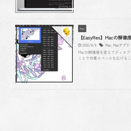
Mac
【EasyRes】Macの
2022/6/9
Mac
,
Macアプリ
Macの解像度を変えてディスプレイ
ことで作業スペースを広げること