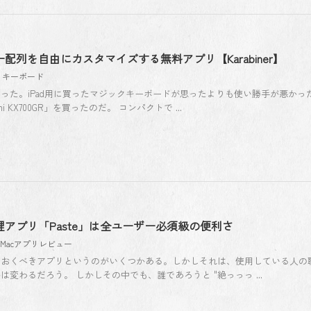
配列を自由にカスタマイズする無料アプリ【Karabiner】
,
キーボード
った。iPad用に買ったマジックキーボードが思ったよりも使い勝手が悪かっ
ni KX700GR」を買ったのだ。 コンパクトで ...
理アプリ「Paste」は全ユーザー必須級の便利さ
Macアプリレビュー
しておくべきアプリというのがいくつかある。しかしそれは、使用している人の
変わるだろう。 しかしその中でも、誰であろうと "絶っっっ ...