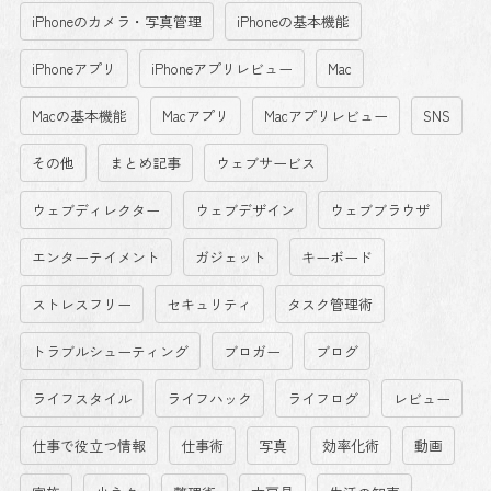
iPhoneのカメラ・写真管理
iPhoneの基本機能
iPhoneアプリ
iPhoneアプリレビュー
Mac
Macの基本機能
Macアプリ
Macアプリレビュー
SNS
その他
まとめ記事
ウェブサービス
ウェブディレクター
ウェブデザイン
ウェブブラウザ
エンターテイメント
ガジェット
キーボード
ストレスフリー
セキュリティ
タスク管理術
トラブルシューティング
ブロガー
ブログ
ライフスタイル
ライフハック
ライフログ
レビュー
仕事で役立つ情報
仕事術
写真
効率化術
動画