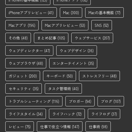
iPhoneアプリレビュー
(41)
Mac
(300)
Macの基本機能
(77)
Macアプリ
(196)
Macアプリレビュー
(53)
SNS
(52)
その他
(48)
まとめ記事
(105)
ウェブサービス
(207)
ウェブディレクター
(47)
ウェブデザイン
(36)
ウェブブラウザ
(48)
エンターテイメント
(35)
ガジェット
(200)
キーボード
(50)
ストレスフリー
(48)
セキュリティ
(35)
タスク管理術
(40)
トラブルシューティング
(116)
ブロガー
(94)
ブログ
(107)
ライフスタイル
(34)
ライフハック
(72)
ライフログ
(37)
レビュー
(75)
仕事で役立つ情報
(147)
仕事術
(98)