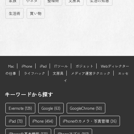
家族
小ネタ
整理術
文房具
生活の知恵
生活術
買い物
Mac
iPhone
iPad
ITツール
ガジェット
Webディレクター
の仕事
ライフハック
文房具
メディア運営テクニック
エッセ
イ
キーワードから探す
Evernote
(129)
Google
(63)
GoogleChrome
(50)
iPad
(73)
iPhone
(494)
iPhoneのカメラ・写真管理
(36)
iPhoneの基本機能
(123)
iPhoneアプリ
(192)