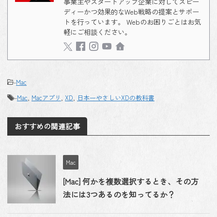
事業主やスタートアップ企業に対してスピー
ディーかつ効果的なWeb戦略の提案とサポー
トを行っています。 Webのお困りごとはお気
軽にご相談ください。
-
Mac
-
Mac
,
Macアプリ
,
XD
,
日本一やさしいXDの教科書
おすすめの関連記事
Mac
[Mac] 何かを複数選択するとき、その方
法には3つあるのを知ってるか？