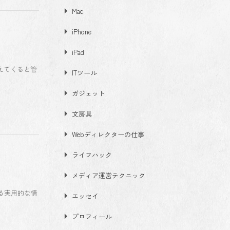
Mac
iPhone
iPad
えてくると管
ITツール
ガジェット
文房具
Webディレクターの仕事
ライフハック
メディア運営テクニック
る実用的な情
エッセイ
プロフィール