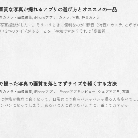
画質な写真が撮れるアプリの選び方とオススメの一品
neのカメラ・画像編集
,
iPhoneアプリ
,
カメラ
,
写真
,
静音カメラ
消して写真撮影がしたい。そういうときに便利なのが｢静音（消音）カメラ｣と呼
く2つのタイプがあることをご存知ですか？それは｢高画質 ...
で撮った写真の画質を落とさずサイズを軽くする方法
neのカメラ・画像編集
,
iPhoneアプリ
,
iPhoneアプリレビュー
,
ウェブアプリ
,
写真
は性能が抜群に良くなって、日常的に写真をバシャバシャ撮る人も多いでしょ
ンパンになってしまう。あるいは人に送りたいときに、重くて時間がか ...