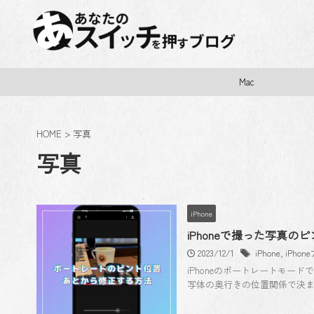
Mac
HOME
>
写真
写真
iPhone
iPhoneで撮った写真
2023/12/1
iPhone
,
iPhon
iPhoneのポートレートモ
写体の奥行きの位置関係で決ま