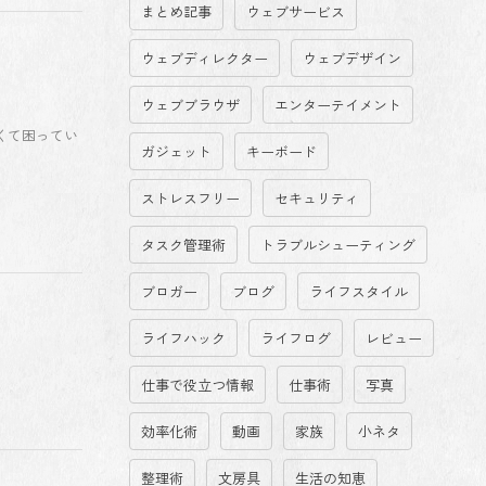
まとめ記事
ウェブサービス
ウェブディレクター
ウェブデザイン
ウェブブラウザ
エンターテイメント
くて困ってい
ガジェット
キーボード
ストレスフリー
セキュリティ
タスク管理術
トラブルシューティング
ブロガー
ブログ
ライフスタイル
ライフハック
ライフログ
レビュー
仕事で役立つ情報
仕事術
写真
効率化術
動画
家族
小ネタ
整理術
文房具
生活の知恵