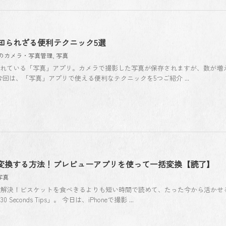
リの知られざる便利テクニック5選
neのカメラ・写真管理
,
写真
ールされている「写真」アプリ。カメラで撮影した写真が保存されますが、数が増
回は、「写真」アプリで使える便利なテクニックを5つご紹介 ...
PGに変換する方法！プレビューアプリを使って一括変換【読了】
写真
つ解決！ビスケットを食べきるよりも短い時間で読めて、たった今から活かせ
conds Tips」。 今日は、iPhoneで撮影 ...