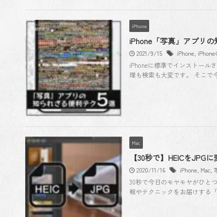
iPhone
iPhone「写真」アプ
2021/9/15
iPhone
,
iPho
iPhoneに標準でインスト
理も検索も大変です。 そこで今
Mac
【30秒で】HEICをJ
2020/11/16
iPhone
,
Mac
,
30秒で今日のモヤモヤがひと
報やテクニックをお届けする「30 Se