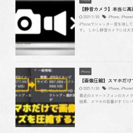
【静音カメラ】本当に高
2021/1/30
iPhone
,
iPho
iPhoneでシャッター音を
す。 しかし静音カメラには大き
iPhone
【画像圧縮】スマホだけ
2021/1/30
iPhone
,
iPho
最近のスマートフォンのカメラ
結果、スマホの容量がすぐにパ