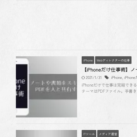
iPhone
Webディレクターの仕事
【iPhoneだけ仕事術
2021/1/31
iPhone
,
iPho
iPhoneだけで仕事は完結で
テーマはPDFファイル。手書き
ITツール
メディア運営