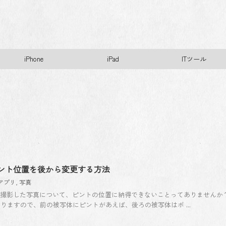
iPhone
iPad
ITツール
のピント位置を後から変更する方法
eアプリ
,
写真
ードで撮影した写真について、ピントの位置に納得できないことってありませんか
りますので、前の被写体にピントがあえば、後ろの被写体はボ ...