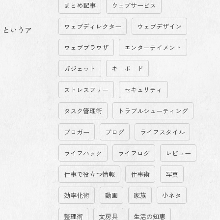
まとめ記事
ウェブサービス
ウェブディレクター
ウェブデザイン
」というア
ウェブブラウザ
エンターテイメント
ガジェット
キーボード
ストレスフリー
セキュリティ
タスク管理術
トラブルシューティング
ブロガー
ブログ
ライフスタイル
ライフハック
ライフログ
レビュー
仕事で役立つ情報
仕事術
写真
効率化術
動画
家族
小ネタ
整理術
文房具
生活の知恵