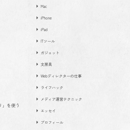
Mac
iPhone
iPad
ITツール
ガジェット
文房具
Webディレクターの仕事
ライフハック
メディア運営テクニック
リ」を使う
エッセイ
プロフィール