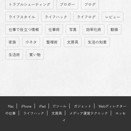
トラブルシューティング
ブロガー
ブログ
ライフスタイル
ライフハック
ライフログ
レビュー
仕事で役立つ情報
仕事術
写真
効率化術
動画
家族
小ネタ
整理術
文房具
生活の知恵
生活術
買い物
Mac
iPhone
iPad
ITツール
ガジェット
Webディレクター
の仕事
ライフハック
文房具
メディア運営テクニック
エッセ
イ