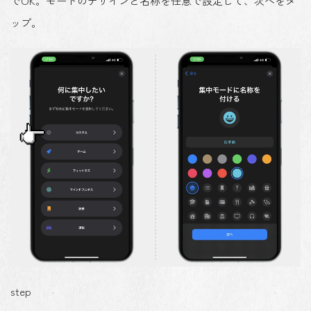
でOK。モードのデザインと名称を任意で設定して、
次へ
をタ
ップ。
step