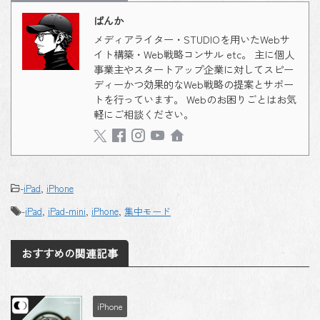
ばんか
メディアライター・STUDIOを用いたWebサ
イト構築・Web戦略コンサル etc。 主に個人
事業主やスタートアップ企業に対してスピー
ディーかつ効果的なWeb戦略の提案とサポー
トを行っています。 Webのお困りごとはお気
軽にご相談ください。
-
iPad
,
iPhone
-
iPad
,
iPad-mini
,
iPhone
,
集中モード
おすすめの関連記事
iPhone