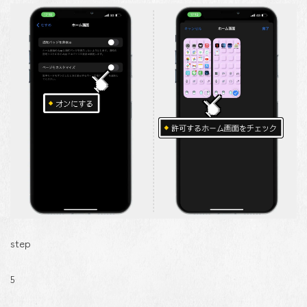
step
5