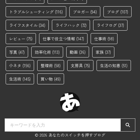
トラブルシューティング
(116)
ブロガー
(94)
ブログ
(107)
ライフスタイル
(34)
ライフハック
(72)
ライフログ
(37)
レビュー
(75)
仕事で役立つ情報
(147)
仕事術
(98)
写真
(47)
効率化術
(113)
動画
(36)
家族
(37)
小ネタ
(156)
整理術
(58)
文房具
(75)
生活の知恵
(51)
生活術
(145)
買い物
(49)
© 2026 あなたのスイッチを押すブログ