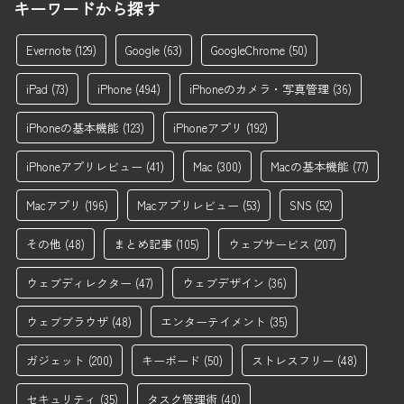
キーワードから探す
Evernote
(129)
Google
(63)
GoogleChrome
(50)
iPad
(73)
iPhone
(494)
iPhoneのカメラ・写真管理
(36)
iPhoneの基本機能
(123)
iPhoneアプリ
(192)
iPhoneアプリレビュー
(41)
Mac
(300)
Macの基本機能
(77)
Macアプリ
(196)
Macアプリレビュー
(53)
SNS
(52)
その他
(48)
まとめ記事
(105)
ウェブサービス
(207)
ウェブディレクター
(47)
ウェブデザイン
(36)
ウェブブラウザ
(48)
エンターテイメント
(35)
ガジェット
(200)
キーボード
(50)
ストレスフリー
(48)
セキュリティ
(35)
タスク管理術
(40)