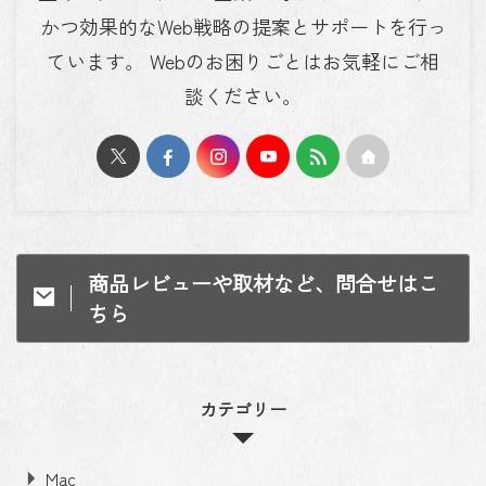
かつ効果的なWeb戦略の提案とサポートを行っ
ています。 Webのお困りごとはお気軽にご相
談ください。
商品レビューや取材など、問合せはこ
ちら
カテゴリー
Mac