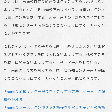
たとえば「
画面の特定の範囲ではタッチしても反応させない
ようにする
」とか「
iPhoneの左右に付いている電源ボタン・
音量ボタンを無効化する
」とか「
画面の上部をスワイプして
も、通知センター画面が降りてこないようにする
」といった
ことができます。
これを使えば「
小さな子どもにiPhoneを渡したとき、いま起
動させているアプリを閉じられないようにする（他のアプリ
を勝手に開かないようにする）
」や「
ゲームをしていると
き、画面の上の方を触っても、勝手に通知センター画面が降
りてこないようにする
」といったことが可能になります。
iPhoneの通知センター機能をオフにする方法！ゲーム中の誤
操作が激減
iPhoneのホームボタンやタッチ操作を制限して子どもの誤操