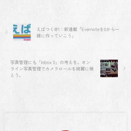
えばつく@1：新連載「Evernoteを0から一
緒に作っていこう」
写真管理にも「Inbox 0」の考えを。オン
ライン写真管理でカメラロールを綺麗に保
とう。