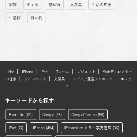
家族
小ネタ
整理術
文房具
生活の知恵
生活術
買い物
Mac
iPhone
iPad
ITツール
ガジェット
Webディレクター
の仕事
ライフハック
文房具
メディア運営テクニック
エッセ
イ
キーワードから探す
Evernote
(129)
Google
(63)
GoogleChrome
(50)
iPad
(73)
iPhone
(494)
iPhoneのカメラ・写真管理
(36)