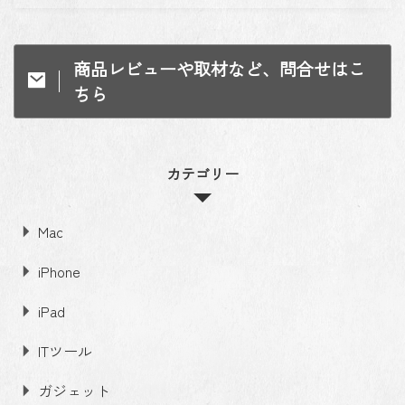
商品レビューや取材など、問合せはこ
ちら
カテゴリー
Mac
iPhone
iPad
ITツール
ガジェット