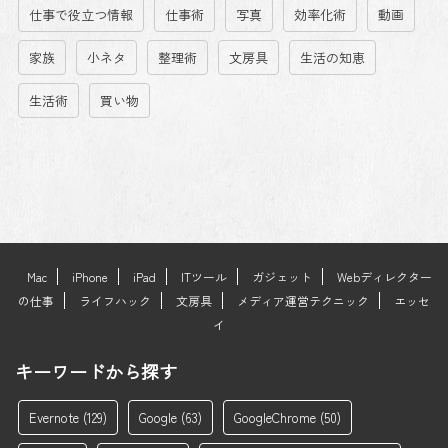
仕事で役立つ情報
仕事術
写真
効率化術
動画
家族
小ネタ
整理術
文房具
生活の知恵
生活術
買い物
Mac
iPhone
iPad
ITツール
ガジェット
Webディレクター
の仕事
ライフハック
文房具
メディア運営テクニック
エッセ
イ
キーワードから探す
Evernote
(129)
Google
(63)
GoogleChrome
(50)