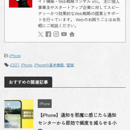
イト構築・Web戦略コンサル etc。 主に個人
事業主やスタートアップ企業に対してスピー
ディーかつ効果的なWeb戦略の提案とサポー
トを行っています。 Webのお困りごとはお気
軽にご相談ください。
-
iPhone
-
iOS17
,
iPhone
,
iPhoneの基本機能
,
壁紙
おすすめの関連記事
iPhone
【iPhone】通知を邪魔に感じたら通知
センターから即効で頻度を減らせる小