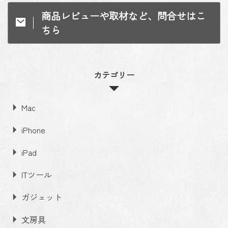
商品レビューや取材など、問合せはこ
ちら
カテゴリー
Mac
iPhone
iPad
ITツール
ガジェット
文房具