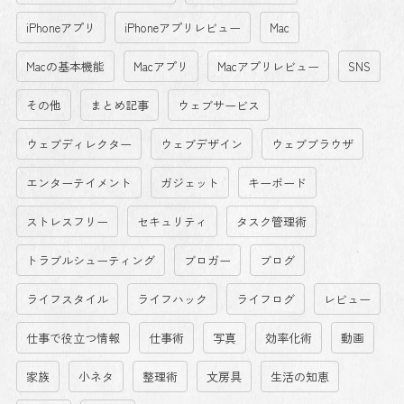
iPhoneアプリ
iPhoneアプリレビュー
Mac
Macの基本機能
Macアプリ
Macアプリレビュー
SNS
その他
まとめ記事
ウェブサービス
ウェブディレクター
ウェブデザイン
ウェブブラウザ
エンターテイメント
ガジェット
キーボード
ストレスフリー
セキュリティ
タスク管理術
トラブルシューティング
ブロガー
ブログ
ライフスタイル
ライフハック
ライフログ
レビュー
仕事で役立つ情報
仕事術
写真
効率化術
動画
家族
小ネタ
整理術
文房具
生活の知恵