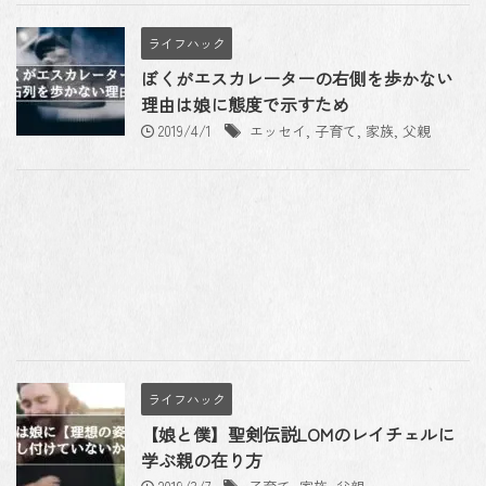
ライフハック
ぼくがエスカレーターの右側を歩かない
理由は娘に態度で示すため
2019/4/1
エッセイ
,
子育て
,
家族
,
父親
ライフハック
【娘と僕】聖剣伝説LOMのレイチェルに
学ぶ親の在り方