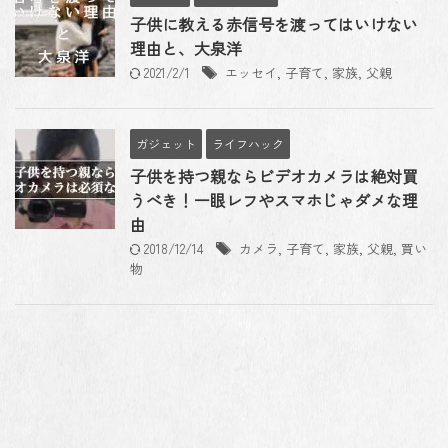
子供に教える赤信号を渡ってはいけない
理由と、大泉洋
2021/2/1
エッセイ
,
子育て
,
家族
,
父親
ガジェット
ライフハック
子供を持つ親ならビデオカメラは絶対買
うべき！一眼レフやスマホじゃダメな理
由
2018/12/14
カメラ
,
子育て
,
家族
,
父親
,
買い
物