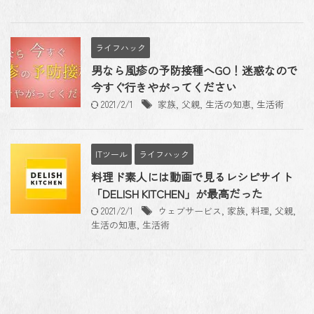
ライフハック
男なら風疹の予防接種へGO！迷惑なので
今すぐ行きやがってください
2021/2/1
家族
,
父親
,
生活の知恵
,
生活術
ITツール
ライフハック
料理ド素人には動画で見るレシピサイト
「DELISH KITCHEN」が最高だった
2021/2/1
ウェブサービス
,
家族
,
料理
,
父親
,
生活の知恵
,
生活術