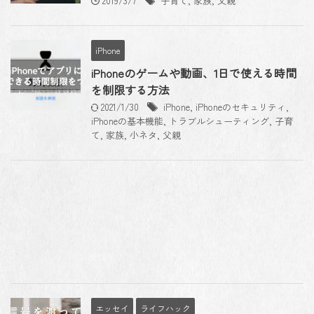
2019/3/7
子育て
,
家族
,
父親
iPhone
iPhoneのゲームや動画、1日で使える時間
を制限する方法
2021/1/30
iPhone
,
iPhoneのセキュリティ
,
iPhoneの基本機能
,
トラブルシューティング
,
子育
て
,
家族
,
小ネタ
,
父親
エッセイ
ライフハック