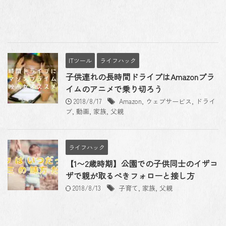
ITツール
ライフハック
子供連れの長時間ドライブはAmazonプラ
イムのアニメで乗り切ろう
2018/8/17
Amazon
,
ウェブサービス
,
ドライ
ブ
,
動画
,
家族
,
父親
ライフハック
【1〜2歳時期】公園での子供同士のイザコ
ザで親が取るべきフォローと接し方
2018/8/13
子育て
,
家族
,
父親