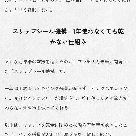
ルペンにハマる時期もある。1年を通して「1本だけを使い続け
た」という経験はない。
スリップシール機構：1年使わなくても乾
かない仕組み
そんな
万年筆の常識を覆した
のが、プラチナ万年筆が開発し
た「スリップシール機構」だ。
一年以上放置してもインク残量が減らず、インクも固まらな
い
。良好なインクフローが継続され、昨日使った万年筆と変
わらない書き味を保ってくれる。
以下は、キャップを完全に閉めた状態の万年筆を放置したと
きに、インク残量がどれだけ減るかを比較した図だ。