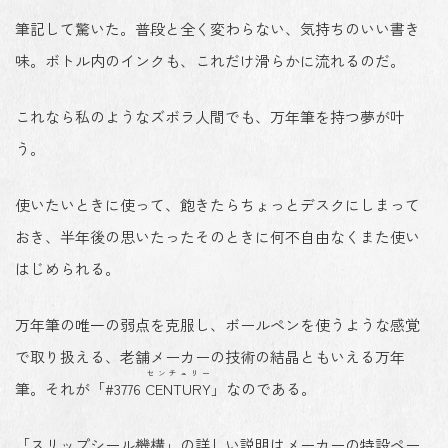
筆記して驚いた。普段と全く変わらない、気持ちのいい書き
味。ボトル内のインクも、これだけ滑らかに流れるのだ。
これなら私のようなズボラ人間でも、万年筆を持つ夢が叶
う。
使いたいときに使って、飽きたらちょっとデスクにしまって
おき、半年後の思いたったそのときに何不自由なくまた使い
はじめられる。
万年筆の唯一の弱点を克服し、ボールペンを使うような感覚
で取り扱える、
老舗メーカーの技術の結晶ともいえる万年
センチュリー
筆
。それが「#3776
CENTURY
」なのである。
「スリップシール機構」の詳しい説明はメーカーの特設ペー