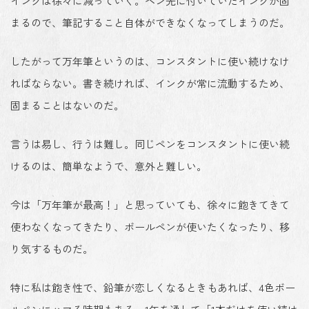
インクは徐々に減っていく。ペン先に付いていた
インクが固
まる
ので、
筆記すること自体ができなく
なってしまうのだ。
したがって
万年筆というのは、コンスタントに使い続けなけ
ればならない
。書き続ければ、インクが常に流動するため、
固まることはないのだ。
言うは易し、行うは難し。同じペンをコンスタントに使い続
けるのは、簡単なようで、意外と難しい。
今は「万年筆が最高！」と思っていても、徐々に飽きてきて
使わなくなってきたり、ボールペンが使いたくなったり、移
り気するものだ。
特に私は飽き性で、鉛筆が恋しくなるときもあれば、4色ボー