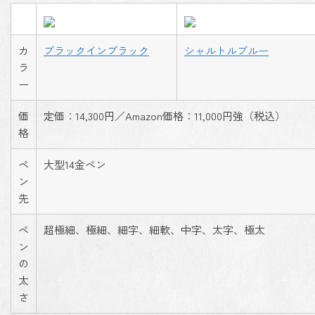
カ
ブラックインブラック
シャルトルブルー
ラ
ー
価
定価：14,300円／Amazon価格：11,000円強（税込）
格
ペ
大型14金ペン
ン
先
ペ
超極細、極細、細字、細軟、中字、太字、極太
ン
の
太
さ