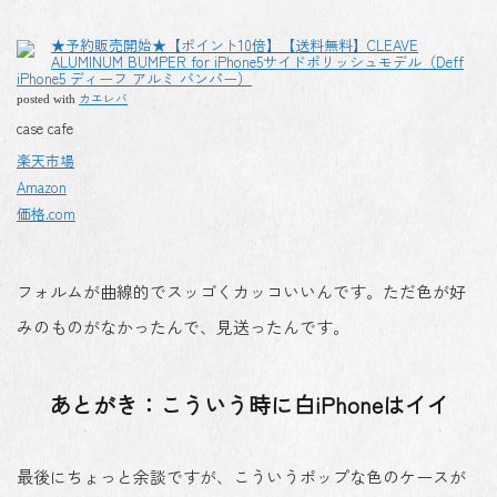
★予約販売開始★【ポイント10倍】【送料無料】CLEAVE
ALUMINUM BUMPER for iPhone5サイドポリッシュモデル（Deff
iPhone5 ディーフ アルミ バンパー）
カエレバ
posted with
case cafe
楽天市場
Amazon
価格.com
フォルムが曲線的でスッゴくカッコいいんです。ただ色が好
みのものがなかったんで、見送ったんです。
あとがき：こういう時に白iPhoneはイイ
最後にちょっと余談ですが、こういうポップな色のケースが