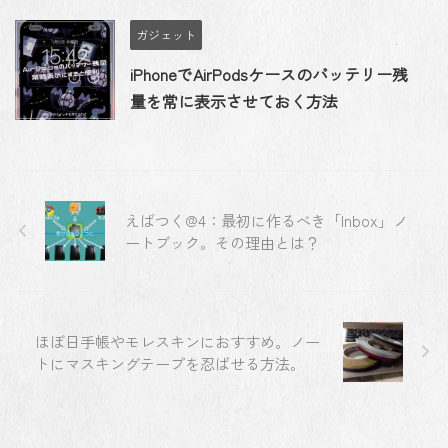
ガジェット
iPhoneでAirPodsケースのバッテリー残
量を常に表示させておく方法
えばつく@4：最初に作るべき「Inbox」ノ
ートブック。その理由とは？
ほぼ日手帳やモレスキンにおすすめ。ノー
トにマスキングテープを忍ばせる方法。