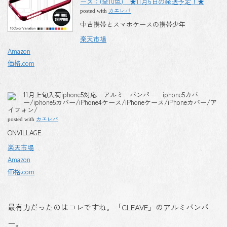
ース：(全10色) ★11月6日の発送予定！★
カエレバ
posted with
中古携帯とスマホケースの携帯少年
楽天市場
Amazon
価格.com
11月上旬入荷iphone5対応 アルミ バンパー iphone5カバ
ー/iphone5カバー/iPhone4ケース/iPhoneケース/iPhoneカバー/ア
イフォン/
カエレバ
posted with
ONVILLAGE
楽天市場
Amazon
価格.com
最有力だったのはコレですね。「CLEAVE」のアルミバンパ
ー。