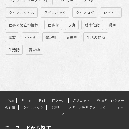
トラブルシューティング
ブロガー
ブログ
ライフスタイル
ライフハック
ライフログ
レビュー
仕事で役立つ情報
仕事術
写真
効率化術
動画
家族
小ネタ
整理術
文房具
生活の知恵
生活術
買い物
Mac
iPhone
iPad
ITツール
ガジェット
Webディレクター
の仕事
ライフハック
文房具
メディア運営テクニック
エッセ
イ
キーワードから探す