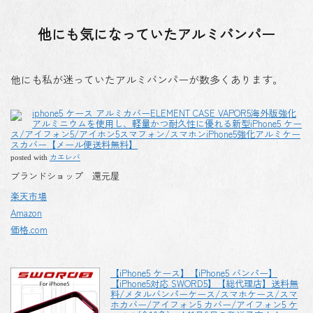
他にも気になっていたアルミバンパー
他にも私が迷っていたアルミバンパーが数多くあります。
iphone5 ケース アルミカバーELEMENT CASE VAPOR5海外版強化
アルミニウムを使用し、軽量かつ耐久性に優れる新型iPhone5 ケー
ス/アイフォン5/アイホン5スマフォン/スマホンiPhone5強化アルミケー
スカバー【メール便送料無料】
カエレバ
posted with
ブランドショップ 還元屋
楽天市場
Amazon
価格.com
【iPhone5 ケース】【iPhone5 バンパー】
【iPhone5対応 SWORD5】【総代理店】送料無
料/メタルバンパーケース/スマホケース/スマ
ホカバー/アイフォン5 カバー/アイフォン5 ケ