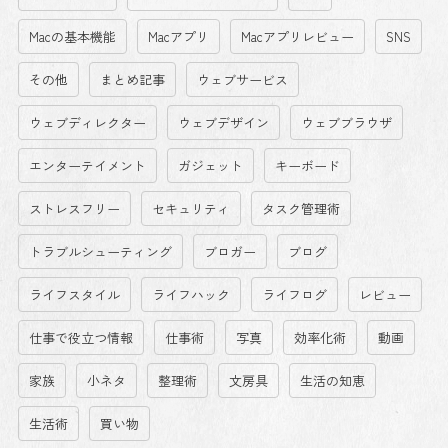
Macの基本機能
Macアプリ
Macアプリレビュー
SNS
その他
まとめ記事
ウェブサービス
ウェブディレクター
ウェブデザイン
ウェブブラウザ
エンターテイメント
ガジェット
キーボード
ストレスフリー
セキュリティ
タスク管理術
トラブルシューティング
ブロガー
ブログ
ライフスタイル
ライフハック
ライフログ
レビュー
仕事で役立つ情報
仕事術
写真
効率化術
動画
家族
小ネタ
整理術
文房具
生活の知恵
生活術
買い物