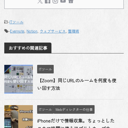
-
ITツール
-
Evernote
,
Notion
,
ウェブサービス
,
整理術
おすすめの関連記事
ITツール
【Zoom】同じURLのルームを何度も使
い回す方法
ITツール
Webディレクターの仕事
iPhoneだけで情報収集。ちょっとした