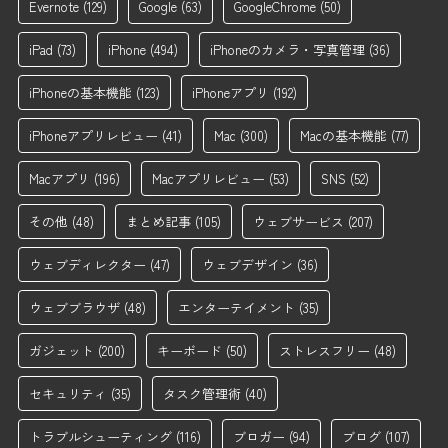
Evernote
(129)
Google
(63)
GoogleChrome
(50)
iPad
(73)
iPhone
(494)
iPhoneのカメラ・写真管理
(36)
iPhoneの基本機能
(123)
iPhoneアプリ
(192)
iPhoneアプリレビュー
(41)
Mac
(300)
Macの基本機能
(77)
Macアプリ
(196)
Macアプリレビュー
(53)
SNS
(52)
その他
(48)
まとめ記事
(105)
ウェブサービス
(207)
ウェブディレクター
(47)
ウェブデザイン
(36)
ウェブブラウザ
(48)
エンターテイメント
(35)
ガジェット
(200)
キーボード
(50)
ストレスフリー
(48)
セキュリティ
(35)
タスク管理術
(40)
トラブルシューティング
(116)
ブロガー
(94)
ブログ
(107)