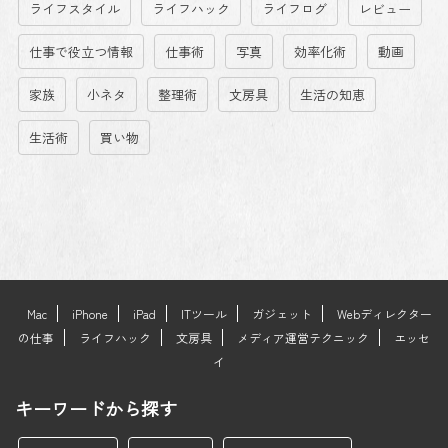
ライフスタイル
ライフハック
ライフログ
レビュー
仕事で役立つ情報
仕事術
写真
効率化術
動画
家族
小ネタ
整理術
文房具
生活の知恵
生活術
買い物
Mac
iPhone
iPad
ITツール
ガジェット
Webディレクター
の仕事
ライフハック
文房具
メディア運営テクニック
エッセ
イ
キーワードから探す