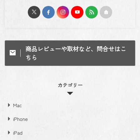
商品レビューや取材など、問合せはこ
ちら
カテゴリー
Mac
iPhone
iPad