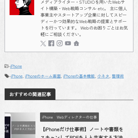
メディアライター・STUDIOを用いたWebサ
イト構築・Web戦略コンサル etc。 主に個人
事業主やスタートアップ企業に対してスピー
ディーかつ効果的なWeb戦略の提案とサポー
トを行っています。 Webのお困りごとはお気
軽にご相談ください。
-
iPhone
-
iPhone
,
iPhoneのホーム画面
,
iPhoneの基本機能
,
小ネタ
,
整理術
おすすめの関連記事
iPhone
Webディレクターの仕事
【iPhoneだけ仕事術】ノートや書類を
スキャンしてPDFを人と共有する方法