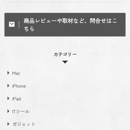
商品レビューや取材など、問合せはこ
ちら
カテゴリー
Mac
iPhone
iPad
ITツール
ガジェット