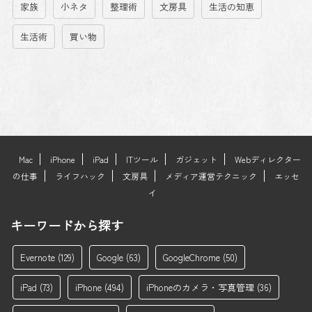
家族
小ネタ
整理術
文房具
生活の知恵
生活術
買い物
Mac
iPhone
iPad
ITツール
ガジェット
Webディレクター
の仕事
ライフハック
文房具
メディア運営テクニック
エッセ
イ
キーワードから探す
Evernote
(129)
Google
(63)
GoogleChrome
(50)
iPad
(73)
iPhone
(494)
iPhoneのカメラ・写真管理
(36)