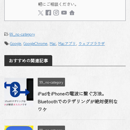
軽にご相談ください。
-
99_no-category
-
Google
,
GoogleChrome
,
Mac
,
Macアプリ
,
ウェブブラウザ
おすすめの関連記事
99_no-category
iPadをiPhoneの電波に繋ぐ方法。
Bluetoothでのテザリングが絶対便利な
ワケ
99_no-category