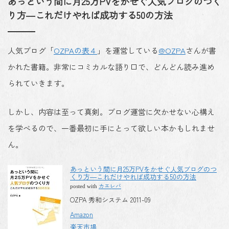
あっという間に月25万PVをかせぐ人気ブログのつく
り方―これだけやれば成功する50の方法
人気ブログ「
OZPAの表４
」を運営している
@OZPA
さんが書
かれた書籍。非常にコミカルな語り口で、どんどん読み進め
られていきます。
しかし、内容は至って真剣。ブログ運営に欠かせない心構え
を学べるので、一番最初に手にとって欲しい本かもしれませ
ん。
あっという間に月25万PVをかせぐ人気ブログのつ
くり方―これだけやれば成功する50の方法
カエレバ
posted with
OZPA 秀和システム 2011-09
Amazon
楽天市場