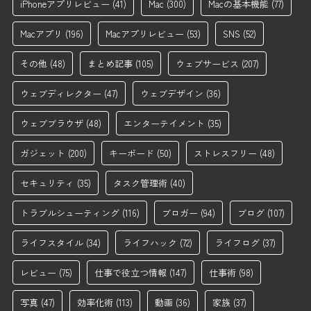
iPhoneアプリレビュー
(41)
Mac
(300)
Macの基本機能
(77)
Macアプリ
(196)
Macアプリレビュー
(53)
SNS
(52)
その他
(48)
まとめ記事
(105)
ウェブサービス
(207)
ウェブディレクター
(47)
ウェブデザイン
(36)
ウェブブラウザ
(48)
エンターテイメント
(35)
ガジェット
(200)
キーボード
(50)
ストレスフリー
(48)
セキュリティ
(35)
タスク管理術
(40)
トラブルシューティング
(116)
ブロガー
(94)
ブログ
(107)
ライフスタイル
(34)
ライフハック
(72)
ライフログ
(37)
レビュー
(75)
仕事で役立つ情報
(147)
仕事術
(98)
写真
(47)
効率化術
(113)
動画
(36)
家族
(37)