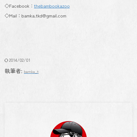
◇Facebook：
thebambookazoo
◇Mail：bamka.tkd@gmail.com
2014/02/01
執筆者:
bamka_t