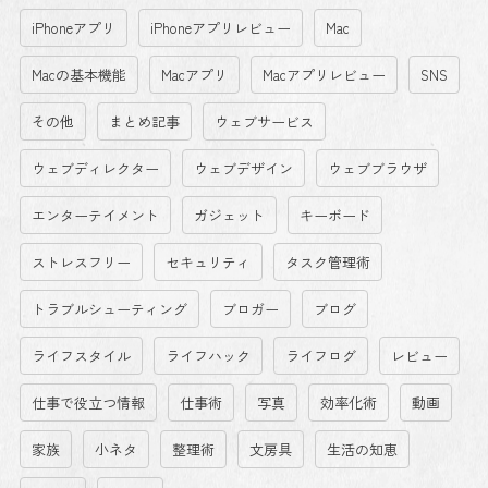
iPhoneアプリ
iPhoneアプリレビュー
Mac
Macの基本機能
Macアプリ
Macアプリレビュー
SNS
その他
まとめ記事
ウェブサービス
ウェブディレクター
ウェブデザイン
ウェブブラウザ
エンターテイメント
ガジェット
キーボード
ストレスフリー
セキュリティ
タスク管理術
トラブルシューティング
ブロガー
ブログ
ライフスタイル
ライフハック
ライフログ
レビュー
仕事で役立つ情報
仕事術
写真
効率化術
動画
家族
小ネタ
整理術
文房具
生活の知恵