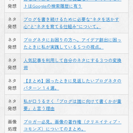
発想
トはGoogleの検索履歴に有り
ネタ
ブログを書き続けるために必要な”ネタを活かす
発想
心”と”ネタを育てる仕組み”について。
ネタ
ブログネタにお困りの方へ。アイデア創出に困っ
発想
たときに私が実践している５つの視点。
ネタ
人気記事を利用して自分のネタにする３つの変換
発想
術
ネタ
【まとめ】困ったときに見返したいブログネタの
発想
パターン１４選。
ネタ
私が口うるさく「ブログは誰に向けて書くかが重
発想
要」と言う理由
画像
ブロガー必見。画像の著作権（クリエイティブ・
処理
コモンズ）についてのまとめ。