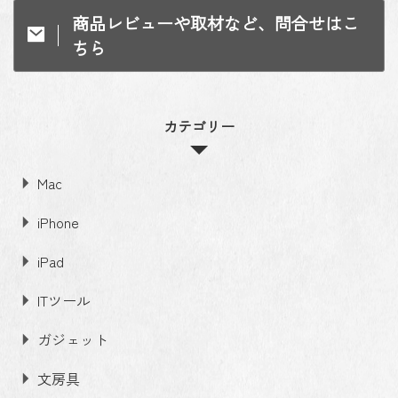
商品レビューや取材など、問合せはこ
ちら
カテゴリー
Mac
iPhone
iPad
ITツール
ガジェット
文房具