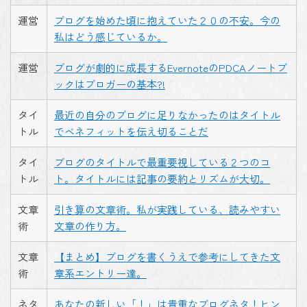
運営
ブログを始めた頃に抱えていた２０の不安。今の
私はどう感じているか。
運営
ブログが劇的に成長するEvernoteのPDCAノートブ
ックはブロガーの基本?!
タイ
最近の自分のブログに足りなかったのはタイトル
トル
でベネフィットを伝え切ることだ
タイ
ブログのタイトルで最重要視している２つのコ
トル
ト。タイトルには記事の要約とリズムが大切。
文章
引き算の文章術。私が実践している、読みやすい
術
文章の作り方。
文章
【まとめ】ブログを書くうえで参考にしてきた文
術
章系エントリー達。
ネタ
あなたの新しい「！」は貴重なブログネタ！ヒン