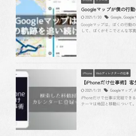
Googleマップが僕の
2021/1/30
Google
,
Googl
Googleマップは、ぼくの
して、ぼくがそこでどんな写真を
iPhone
Webディレクターの仕事
【iPhoneだけ仕事術
2021/1/31
Googleマップ
,
i
iPhoneだけで仕事は完結で
テーマは地図と移動について。