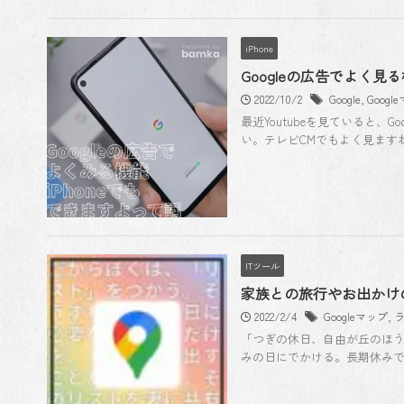
iPhone
Googleの広告でよく見
2022/10/2
Google
,
Googl
最近Youtubeを見ていると、
い。テレビCMでもよく見ますね
ITツール
家族との旅行やお出かけの
2022/2/4
Googleマップ
,
「つぎの休日、自由が丘のほう
みの日にでかける。長期休みで