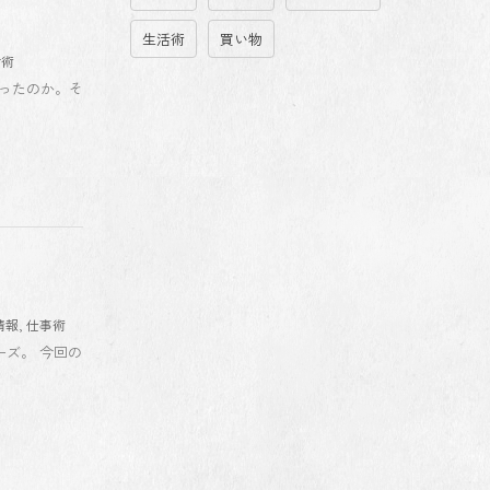
生活術
買い物
活術
辿ったのか。そ
情報
,
仕事術
ーズ。 今回の