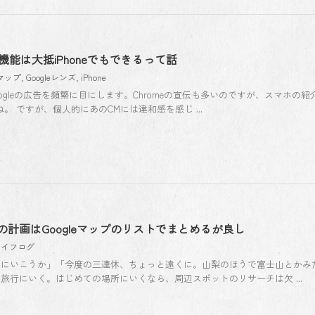
る機能は大抵iPhoneでもできるって話
eマップ
,
Googleレンズ
,
iPhone
Googleの広告を頻繁に目にします。Chromeの宣伝も多いのですが、スマホの
。 ですが、個人的にあのCMには違和感を感じ ...
計画はGoogleマップのリストでまとめるが良し
ライフログ
にいこうか」「今度の三連休、ちょっと遠くに。山梨のほうで富士山とかみた
旅行にいく。はじめての場所にいくなら、周辺スポットのリサーチは欠 ...