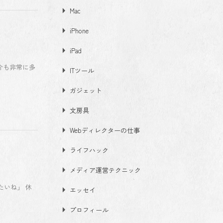
Mac
iPhone
iPad
紹介も非常に多
ITツール
ガジェット
文房具
Webディレクターの仕事
ライフハック
メディア運営テクニック
いね」 休
エッセイ
プロフィール