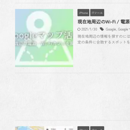
iPhone
ITツール
現在地周辺のWi-Fi /
2021/1/30
Google
,
Googl
現在地周辺の情報を探すのには
定の条件に合致するスポットを探す
iPhone
ITツール