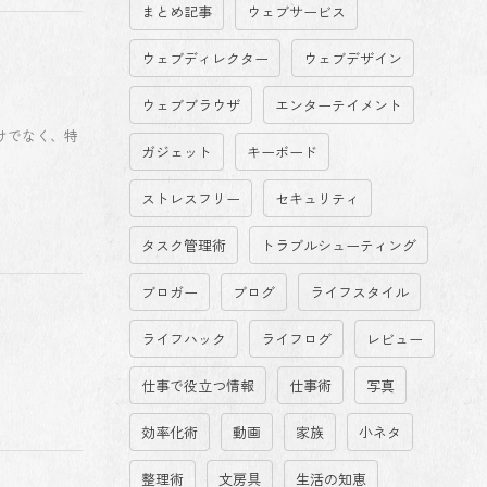
まとめ記事
ウェブサービス
ウェブディレクター
ウェブデザイン
ウェブブラウザ
エンターテイメント
けでなく、特
ガジェット
キーボード
ストレスフリー
セキュリティ
タスク管理術
トラブルシューティング
ブロガー
ブログ
ライフスタイル
ライフハック
ライフログ
レビュー
仕事で役立つ情報
仕事術
写真
効率化術
動画
家族
小ネタ
整理術
文房具
生活の知恵