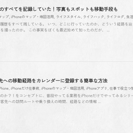
行動のすべてを記録していた！写真もスポットも移動手段も
eマップ
,
iPhoneのマップ・地図活用
,
ライフスタイル
,
ライフハック
,
ライフログ
,
生
行動の履歴をすべて残している。 いつ、どこに行っていたのか、どういう経路を
撮ったのか。 この事実をぼくも最近始めて知ったのだが、 ...
】客先への移動経路をカレンダーに登録する簡単な方法
Phone
,
iPhoneだけ仕事術
,
iPhoneのマップ・地図活用
,
iPhoneアプリ
,
仕事で役立つ
きるのか？！をコンセプトに、普段やってる業務をiPhoneだけでやってみるシリ
客先への訪問ルートや乗り換えの時間、経路などの情報 ...