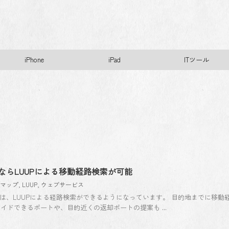
iPhone
iPad
ITツール
マップならLUUPによる移動経路検索が可能
leマップ
,
LUUP
,
ウェブサービス
アプリでは、LUUPによる経路検索ができるようになっています。 目的地までに移
イドできるポートや、目的近くの返却ポートの提案も ...