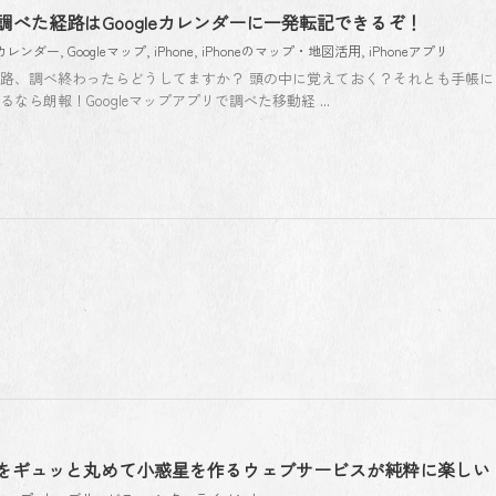
ップで調べた経路はGoogleカレンダーに一発転記できるぞ！
leカレンダー
,
Googleマップ
,
iPhone
,
iPhoneのマップ・地図活用
,
iPhoneアプリ
動経路、調べ終わったらどうしてますか？ 頭の中に覚えておく？それとも手帳に
るなら朗報！Googleマップアプリで調べた移動経 ...
をギュッと丸めて小惑星を作るウェブサービスが純粋に楽しい