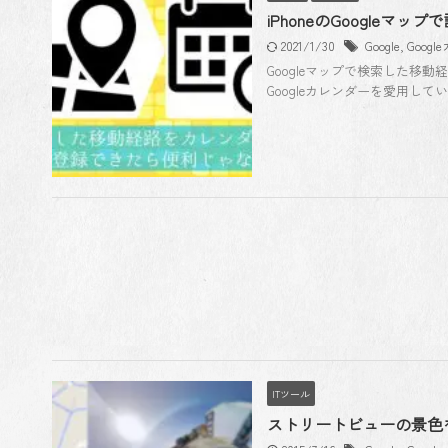
iPhoneのGoogleマ
2021/1/30
Google
,
Goog
Googleマップで検索した移
Googleカレンダーを愛用してい
ITツール
ストリートビューの景色