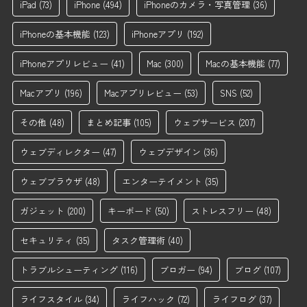
iPad
(73)
iPhone
(494)
iPhoneのカメラ・写真管理
(36)
iPhoneの基本機能
(123)
iPhoneアプリ
(192)
iPhoneアプリレビュー
(41)
Mac
(300)
Macの基本機能
(77)
Macアプリ
(196)
Macアプリレビュー
(53)
SNS
(52)
その他
(48)
まとめ記事
(105)
ウェブサービス
(207)
ウェブディレクター
(47)
ウェブデザイン
(36)
ウェブブラウザ
(48)
エンターテイメント
(35)
ガジェット
(200)
キーボード
(50)
ストレスフリー
(48)
セキュリティ
(35)
タスク管理術
(40)
トラブルシューティング
(116)
ブロガー
(94)
ブログ
(107)
ライフスタイル
(34)
ライフハック
(72)
ライフログ
(37)