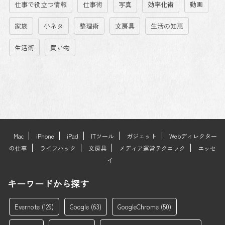
仕事で役立つ情報
仕事術
写真
効率化術
動画
家族
小ネタ
整理術
文房具
生活の知恵
生活術
買い物
Mac
iPhone
iPad
ITツール
ガジェット
Webディレクター
の仕事
ライフハック
文房具
メディア運営テクニック
エッセ
イ
キーワードから探す
Evernote
(129)
Google
(63)
GoogleChrome
(50)