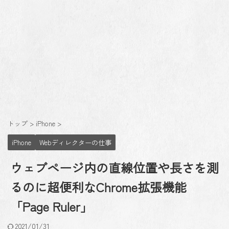
トップ
>
iPhone
>
iPhone
Webディレクターの仕事
ウェブページ内の直線位置や長さを測
るのに超便利なChrome拡張機能
「Page Ruler」
2021/01/31