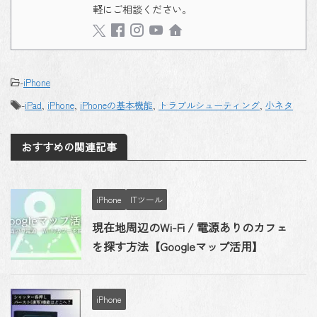
軽にご相談ください。
-
iPhone
-
iPad
,
iPhone
,
iPhoneの基本機能
,
トラブルシューティング
,
小ネタ
おすすめの関連記事
iPhone
ITツール
現在地周辺のWi-Fi / 電源ありのカフェ
を探す方法【Googleマップ活用】
iPhone