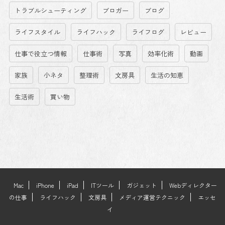
トラブルシューティング
ブロガー
ブログ
ライフスタイル
ライフハック
ライフログ
レビュー
仕事で役立つ情報
仕事術
写真
効率化術
動画
家族
小ネタ
整理術
文房具
生活の知恵
生活術
買い物
Mac
iPhone
iPad
ITツール
ガジェット
Webディレクター
の仕事
ライフハック
文房具
メディア運営テクニック
エッセ
イ