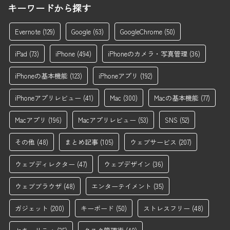
キーワードから探す
Evernote
(129)
Google
(63)
GoogleChrome
(50)
iPad
(73)
iPhone
(494)
iPhoneのカメラ・写真管理
(36)
iPhoneの基本機能
(123)
iPhoneアプリ
(192)
iPhoneアプリレビュー
(41)
Mac
(300)
Macの基本機能
(77)
Macアプリ
(196)
Macアプリレビュー
(53)
SNS
(52)
その他
(48)
まとめ記事
(105)
ウェブサービス
(207)
ウェブディレクター
(47)
ウェブデザイン
(36)
ウェブブラウザ
(48)
エンターテイメント
(35)
ガジェット
(200)
キーボード
(50)
ストレスフリー
(48)