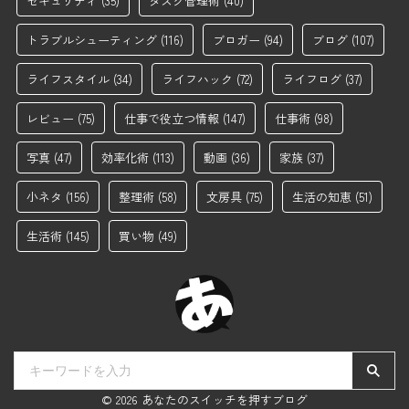
セキュリティ
(35)
タスク管理術
(40)
トラブルシューティング
(116)
ブロガー
(94)
ブログ
(107)
ライフスタイル
(34)
ライフハック
(72)
ライフログ
(37)
レビュー
(75)
仕事で役立つ情報
(147)
仕事術
(98)
写真
(47)
効率化術
(113)
動画
(36)
家族
(37)
小ネタ
(156)
整理術
(58)
文房具
(75)
生活の知恵
(51)
生活術
(145)
買い物
(49)
© 2026 あなたのスイッチを押すブログ