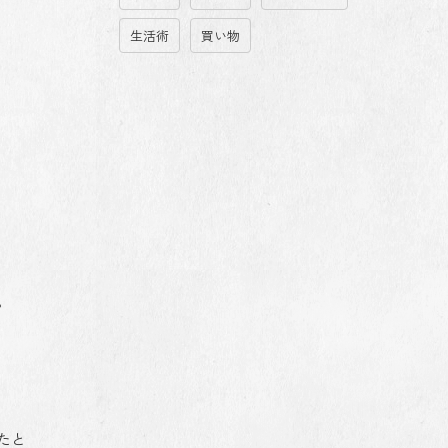
生活術
買い物
。
たと