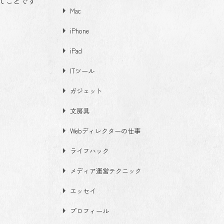
てことです
Mac
iPhone
iPad
ITツール
ガジェット
文房具
Webディレクターの仕事
ライフハック
メディア運営テクニック
エッセイ
プロフィール