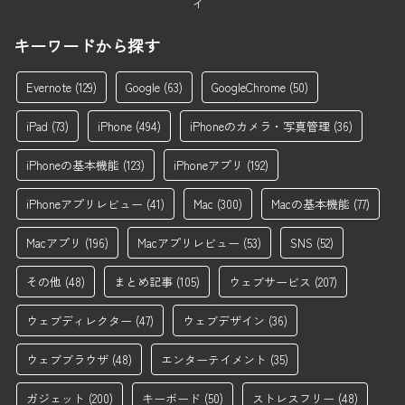
イ
キーワードから探す
Evernote
(129)
Google
(63)
GoogleChrome
(50)
iPad
(73)
iPhone
(494)
iPhoneのカメラ・写真管理
(36)
iPhoneの基本機能
(123)
iPhoneアプリ
(192)
iPhoneアプリレビュー
(41)
Mac
(300)
Macの基本機能
(77)
Macアプリ
(196)
Macアプリレビュー
(53)
SNS
(52)
その他
(48)
まとめ記事
(105)
ウェブサービス
(207)
ウェブディレクター
(47)
ウェブデザイン
(36)
ウェブブラウザ
(48)
エンターテイメント
(35)
ガジェット
(200)
キーボード
(50)
ストレスフリー
(48)