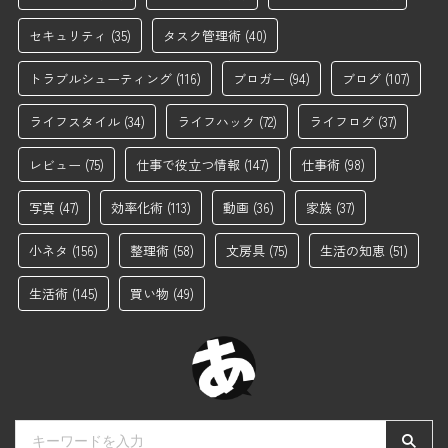
セキュリティ
(35)
タスク管理術
(40)
トラブルシューティング
(116)
ブロガー
(94)
ブログ
(107)
ライフスタイル
(34)
ライフハック
(72)
ライフログ
(37)
レビュー
(75)
仕事で役立つ情報
(147)
仕事術
(98)
写真
(47)
効率化術
(113)
動画
(36)
家族
(37)
小ネタ
(156)
整理術
(58)
文房具
(75)
生活の知恵
(51)
生活術
(145)
買い物
(49)