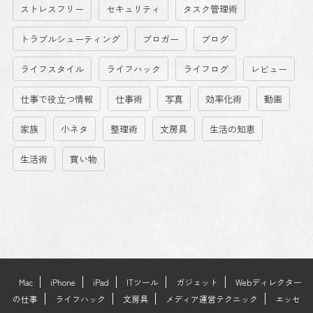
ストレスフリー
セキュリティ
タスク管理術
トラブルシューティング
ブロガー
ブログ
ライフスタイル
ライフハック
ライフログ
レビュー
仕事で役立つ情報
仕事術
写真
効率化術
動画
家族
小ネタ
整理術
文房具
生活の知恵
生活術
買い物
Mac
iPhone
iPad
ITツール
ガジェット
Webディレクター
の仕事
ライフハック
文房具
メディア運営テクニック
エッセ