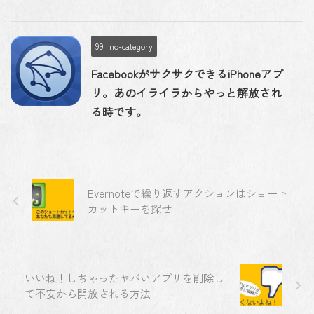
99_no-category
FacebookがサクサクできるiPhoneアプ
リ。あのイライラからやっと解放され
る時です。
Evernoteで繰り返すアクションはショート
カットキーを探せ
いいね！しちゃったヤバいアプリを削除し
て不安から開放される方法