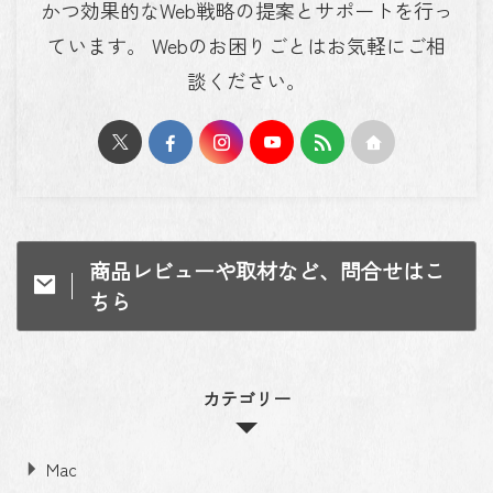
かつ効果的なWeb戦略の提案とサポートを行っ
ています。 Webのお困りごとはお気軽にご相
談ください。
商品レビューや取材など、問合せはこ
ちら
カテゴリー
Mac