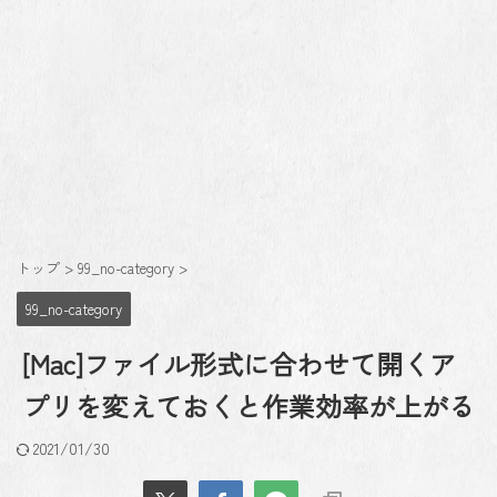
トップ
>
99_no-category
>
99_no-category
[Mac]ファイル形式に合わせて開くア
プリを変えておくと作業効率が上がる
2021/01/30