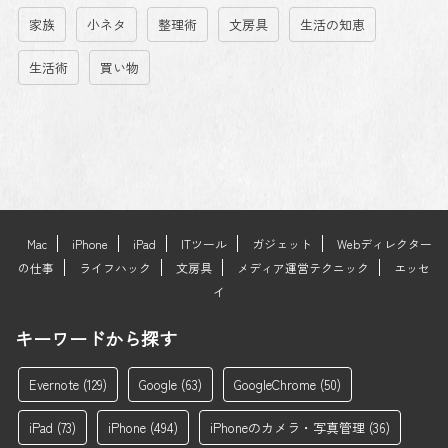
家族
小ネタ
整理術
文房具
生活の知恵
生活術
買い物
Mac
iPhone
iPad
ITツール
ガジェット
Webディレクター
の仕事
ライフハック
文房具
メディア運営テクニック
エッセ
イ
キーワードから探す
Evernote
(129)
Google
(63)
GoogleChrome
(50)
iPad
(73)
iPhone
(494)
iPhoneのカメラ・写真管理
(36)