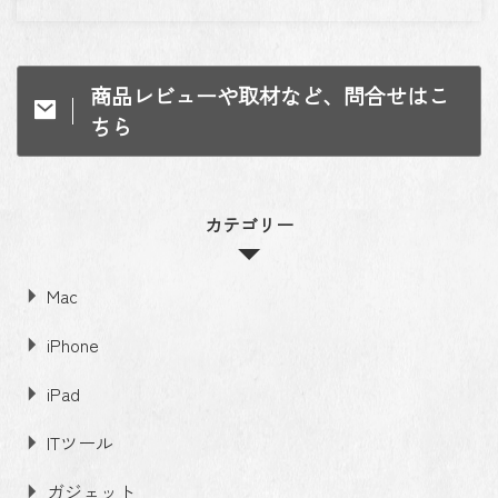
商品レビューや取材など、問合せはこ
ちら
カテゴリー
Mac
iPhone
iPad
ITツール
ガジェット