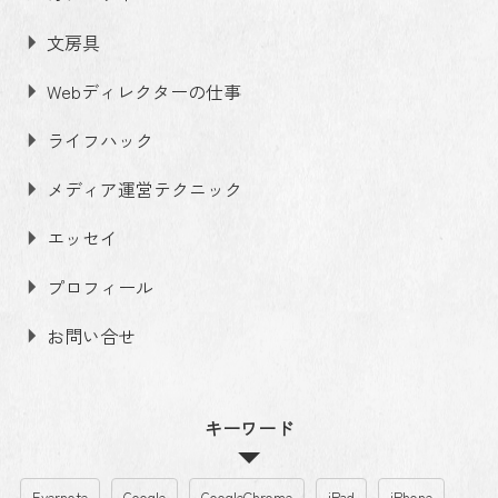
文房具
Webディレクターの仕事
ライフハック
メディア運営テクニック
エッセイ
プロフィール
お問い合せ
キーワード
Evernote
Google
GoogleChrome
iPad
iPhone