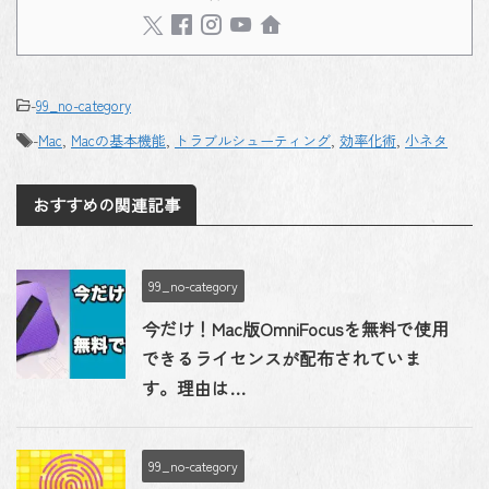
-
99_no-category
-
Mac
,
Macの基本機能
,
トラブルシューティング
,
効率化術
,
小ネタ
おすすめの関連記事
99_no-category
今だけ！Mac版OmniFocusを無料で使用
できるライセンスが配布されていま
す。理由は…
99_no-category