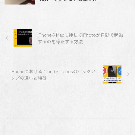
iPhoneをMacに挿してiPhotoが自動で起動
するのを停止する方法
iPhoneにおけるiCloudとiTunesのバックア
ップの違いと特徴