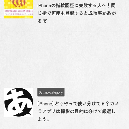
iPhoneの指紋認証に失敗する人へ！同
じ指で何度も登録すると成功率があが
るぞ
99_no-category
[iPhone] どうやって使い分けてる？カメ
ラアプリは撮影の目的に分けて厳選し
よう。