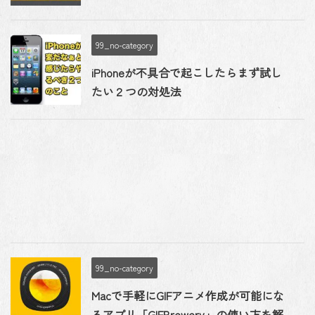
99_no-category
iPhoneが不具合で起こしたらまず試し
たい２つの対処法
99_no-category
Macで手軽にGIFアニメ作成が可能にな
るアプリ「GIFBrewery」の使い方を解