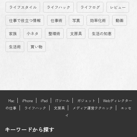
ライフスタイル
ライフハック
ライフログ
レビュー
仕事で役立つ情報
仕事術
写真
効率化術
動画
家族
小ネタ
整理術
文房具
生活の知恵
生活術
買い物
Mac
iPhone
iPad
ITツール
ガジェット
Webディレクター
の仕事
ライフハック
文房具
メディア運営テクニック
エッセ
イ
キーワードから探す