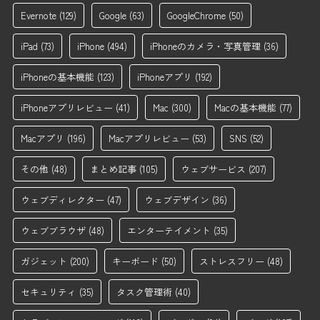
Evernote
(129)
Google
(63)
GoogleChrome
(50)
iPad
(73)
iPhone
(494)
iPhoneのカメラ・写真管理
(36)
iPhoneの基本機能
(123)
iPhoneアプリ
(192)
iPhoneアプリレビュー
(41)
Mac
(300)
Macの基本機能
(77)
Macアプリ
(196)
Macアプリレビュー
(53)
SNS
(52)
その他
(48)
まとめ記事
(105)
ウェブサービス
(207)
ウェブディレクター
(47)
ウェブデザイン
(36)
ウェブブラウザ
(48)
エンターテイメント
(35)
ガジェット
(200)
キーボード
(50)
ストレスフリー
(48)
セキュリティ
(35)
タスク管理術
(40)