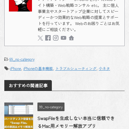
イト構築・Web戦略コンサル etc。 主に個人
事業主やスタートアップ企業に対してスピー
ディーかつ効果的なWeb戦略の提案とサポー
トを行っています。 Webのお困りごとはお気
軽にご相談ください。
-
99_no-category
-
iPhone
,
iPhoneの基本機能
,
トラブルシューティング
,
小ネタ
おすすめの関連記事
99_no-category
SwapFileを生成しない本当に信頼でき
るMac用メモリー解放アプリ