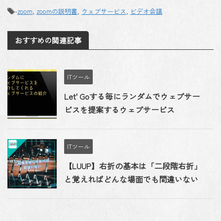
-
zoom
,
zoomの説明書
,
ウェブサービス
,
ビデオ会議
おすすめの関連記事
ITツール
Let' Goする毎にランダムでウェブサー
ビスを提案するウェブサービス
ITツール
【LUUP】右折の基本は「二段階右折」
と覚えればどんな場面でも間違いない