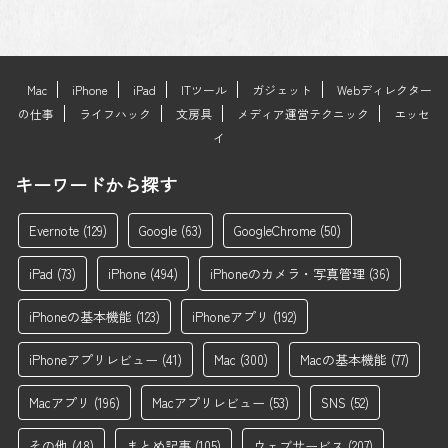
Mac
iPhone
iPad
ITツール
ガジェット
Webディレクター
の仕事
ライフハック
文房具
メディア運営テクニック
エッセ
イ
キーワードから探す
Evernote
(129)
Google
(63)
GoogleChrome
(50)
iPad
(73)
iPhone
(494)
iPhoneのカメラ・写真管理
(36)
iPhoneの基本機能
(123)
iPhoneアプリ
(192)
iPhoneアプリレビュー
(41)
Mac
(300)
Macの基本機能
(77)
Macアプリ
(196)
Macアプリレビュー
(53)
SNS
(52)
その他
(48)
まとめ記事
(105)
ウェブサービス
(207)