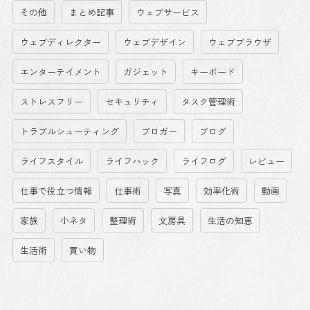
その他
まとめ記事
ウェブサービス
ウェブディレクター
ウェブデザイン
ウェブブラウザ
エンターテイメント
ガジェット
キーボード
ストレスフリー
セキュリティ
タスク管理術
トラブルシューティング
ブロガー
ブログ
ライフスタイル
ライフハック
ライフログ
レビュー
仕事で役立つ情報
仕事術
写真
効率化術
動画
家族
小ネタ
整理術
文房具
生活の知恵
生活術
買い物