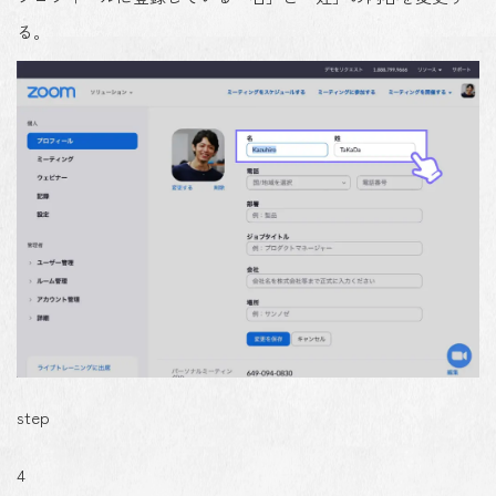
る。
step
4