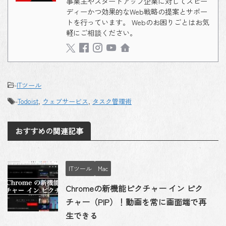
事業主やスタートアップ企業に対してスピー
ディーかつ効果的なWeb戦略の提案とサポー
トを行っています。 Webのお困りごとはお気
軽にご相談ください。
-
ITツール
-
Todoist
,
ウェブサービス
,
タスク管理術
おすすめの関連記事
ITツール
Mac
Chromeの新機能ピクチャー イン ピク
チャー（PIP）！動画を常に画面端で再
生できる