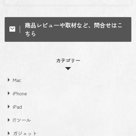
商品レビューや取材など、問合せはこ
ちら
カテゴリー
Mac
iPhone
iPad
ITツール
ガジェット