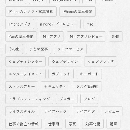
iPhoneのカメラ・写真管理
iPhoneの基本機能
iPhoneアプリ
iPhoneアプリレビュー
Mac
Macの基本機能
Macアプリ
Macアプリレビュー
SNS
その他
まとめ記事
ウェブサービス
ウェブディレクター
ウェブデザイン
ウェブブラウザ
エンターテイメント
ガジェット
キーボード
ストレスフリー
セキュリティ
タスク管理術
トラブルシューティング
ブロガー
ブログ
ライフスタイル
ライフハック
ライフログ
レビュー
仕事で役立つ情報
仕事術
写真
効率化術
動画