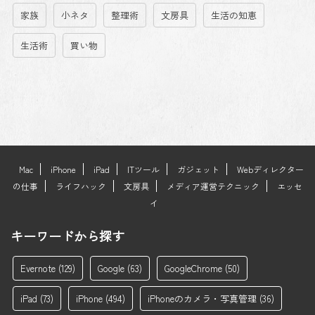
家族
小ネタ
整理術
文房具
生活の知恵
生活術
買い物
Mac
iPhone
iPad
ITツール
ガジェット
Webディレクター
の仕事
ライフハック
文房具
メディア運営テクニック
エッセ
イ
キーワードから探す
Evernote
(129)
Google
(63)
GoogleChrome
(50)
iPad
(73)
iPhone
(494)
iPhoneのカメラ・写真管理
(36)