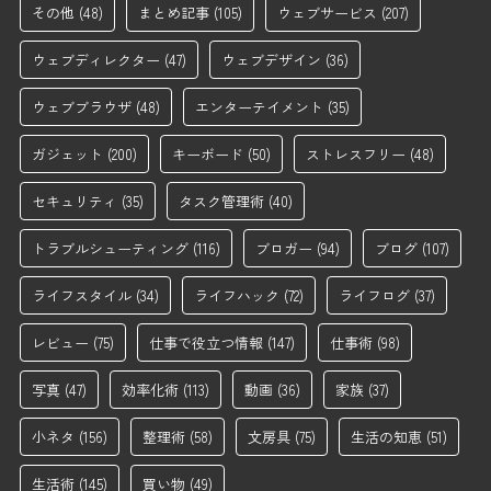
その他
(48)
まとめ記事
(105)
ウェブサービス
(207)
ウェブディレクター
(47)
ウェブデザイン
(36)
ウェブブラウザ
(48)
エンターテイメント
(35)
ガジェット
(200)
キーボード
(50)
ストレスフリー
(48)
セキュリティ
(35)
タスク管理術
(40)
トラブルシューティング
(116)
ブロガー
(94)
ブログ
(107)
ライフスタイル
(34)
ライフハック
(72)
ライフログ
(37)
レビュー
(75)
仕事で役立つ情報
(147)
仕事術
(98)
写真
(47)
効率化術
(113)
動画
(36)
家族
(37)
小ネタ
(156)
整理術
(58)
文房具
(75)
生活の知恵
(51)
生活術
(145)
買い物
(49)