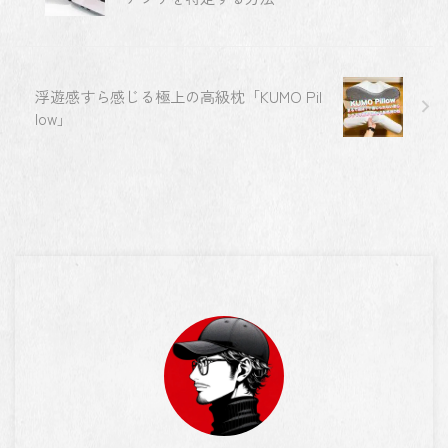
浮遊感すら感じる極上の高級枕「KUMO Pil
low」