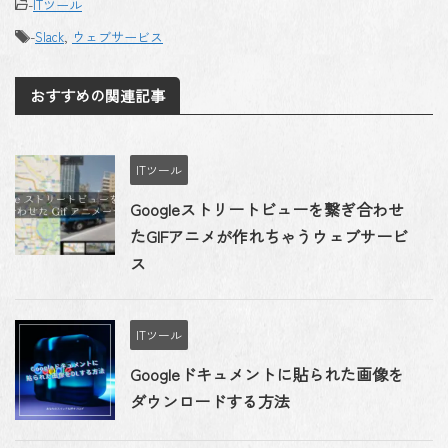
-
ITツール
-
Slack
,
ウェブサービス
おすすめの関連記事
ITツール
Googleストリートビューを繋ぎ合わせ
たGIFアニメが作れちゃうウェブサービ
ス
ITツール
Googleドキュメントに貼られた画像を
ダウンロードする方法