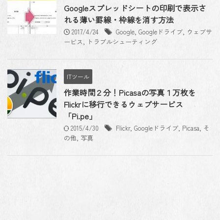
Googleスプレッドシートの印刷で表示さ
れる薄い罫線・枠線を消す方法
2017/4/24
Google
,
Googleドライブ
,
ウェブサ
ービス
,
トラブルシューティング
ITツール
作業時間２分！Picasaの写真１万枚を
Flickrに移行できるウェブサービス
「Pi.pe」
2015/4/30
Flickr
,
Googleドライブ
,
Picasa
,
そ
の他
,
写真