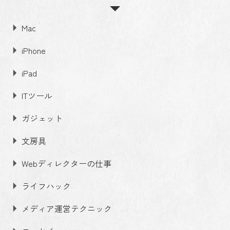
Mac
iPhone
iPad
ITツール
ガジェット
文房具
Webディレクターの仕事
ライフハック
メディア運営テクニック