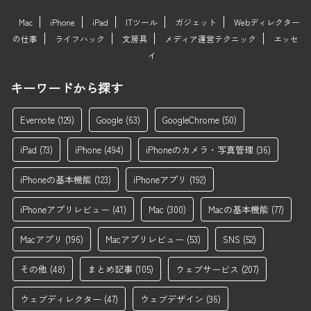
Mac
iPhone
iPad
ITツール
ガジェット
Webディレクター
の仕事
ライフハック
文房具
メディア運営テクニック
エッセ
イ
キーワードから探す
Evernote
(129)
Google
(63)
GoogleChrome
(50)
iPad
(73)
iPhone
(494)
iPhoneのカメラ・写真管理
(36)
iPhoneの基本機能
(123)
iPhoneアプリ
(192)
iPhoneアプリレビュー
(41)
Mac
(300)
Macの基本機能
(77)
Macアプリ
(196)
Macアプリレビュー
(53)
SNS
(52)
その他
(48)
まとめ記事
(105)
ウェブサービス
(207)
ウェブディレクター
(47)
ウェブデザイン
(36)