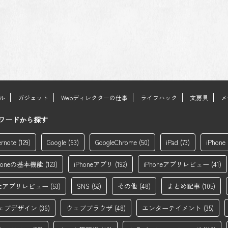
ール
ガジェット
Webディレクターの仕事
ライフハック
文房具
メ
ワードから探す
ernote
(129)
Google
(63)
GoogleChrome
(50)
iPad
(73)
iPhone
Phoneの基本機能
(123)
iPhoneアプリ
(192)
iPhoneアプリレビュー
(41)
acアプリレビュー
(53)
SNS
(52)
その他
(48)
まとめ記事
(105)
ェブデザイン
(36)
ウェブブラウザ
(48)
エンターテイメント
(35)