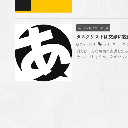
Webディレクターの仕事
タスクリストは交渉に説
2021/1/31
GTD
,
コミュニ
例えばこんな場面に遭遇したら
待ったでしょうか。次がやっと自