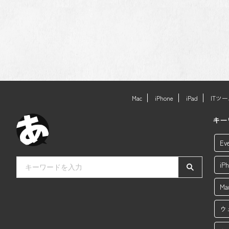
Mac
iPhone
iPad
ITツ
キー
Ev
i
M
ウ