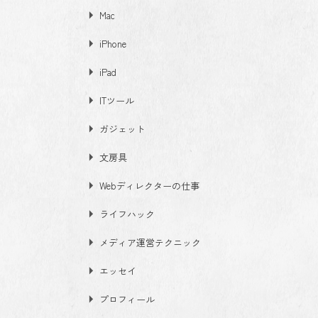
Mac
iPhone
iPad
ITツール
ガジェット
文房具
Webディレクターの仕事
ライフハック
メディア運営テクニック
エッセイ
プロフィール