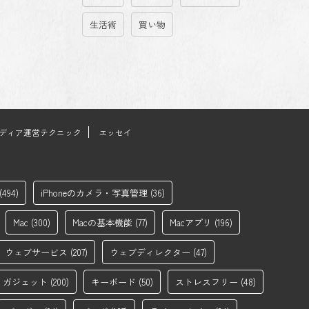
生活術
買い物
ディア運営テクニック
エッセイ
(494)
iPhoneのカメラ・写真管理
(36)
Mac
(300)
Macの基本機能
(77)
Macアプリ
(196)
ウェブサービス
(207)
ウェブディレクター
(47)
ガジェット
(200)
キーボード
(50)
ストレスフリー
(48)