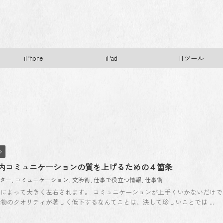
iPhone
iPad
ITツール
ク
内コミュニケーションの質を上げるための４箇条
ター
,
コミュニケーション
,
交渉術
,
仕事で役立つ情報
,
仕事術
によって大きく左右されます。 コミュニケーションが上手くいかないだけで
物のクオリティが著しく低下するなんてことは、決して珍しいことでは ...