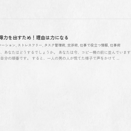
得力を出すため！理由は力になる
ケーション
,
ストレスフリー
,
タスク管理術
,
交渉術
,
仕事で役立つ情報
,
仕事術
、あなたはどうするでしょうか。 あなたは今、コピー機の前に並んでいます
分の順番です。 すると、一人の男の人が慌てた様子で声をかけて ...