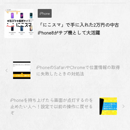
iPhone
「にこスマ」で手に入れた2万円の中古
iPhone8がサブ機として大活躍
iPhoneのSafariやChromeで位置情報の取得
に失敗したときの対処法
iPhoneを持ち上げたら画面が点灯するのを
止めたい人へ！設定で以前の操作に戻せる
ぞ