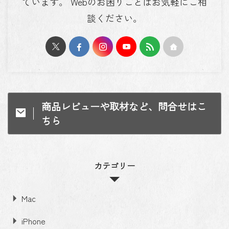
ています。 Webのお困りごとはお気軽にご相
談ください。
商品レビューや取材など、問合せはこ
ちら
カテゴリー
Mac
iPhone