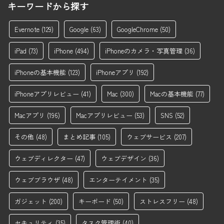
キーワードから探す
Evernote
(129)
Google
(63)
GoogleChrome
(50)
iPad
(73)
iPhone
(494)
iPhoneのカメラ・写真管理
(36)
iPhoneの基本機能
(123)
iPhoneアプリ
(192)
iPhoneアプリレビュー
(41)
Mac
(300)
Macの基本機能
(77)
Macアプリ
(196)
Macアプリレビュー
(53)
SNS
(52)
その他
(48)
まとめ記事
(105)
ウェブサービス
(207)
ウェブディレクター
(47)
ウェブデザイン
(36)
ウェブブラウザ
(48)
エンターテイメント
(35)
ガジェット
(200)
キーボード
(50)
ストレスフリー
(48)
セキュリティ
(35)
タスク管理術
(40)