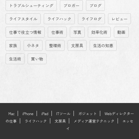
トラブルシューティング
ブロガー
ブログ
ライフスタイル
ライフハック
ライフログ
レビュー
仕事で役立つ情報
仕事術
写真
効率化術
動画
家族
小ネタ
整理術
文房具
生活の知恵
生活術
買い物
Mac
iPhone
iPad
ITツール
ガジェット
Webディレクター
の仕事
ライフハック
文房具
メディア運営テクニック
エッセ
イ