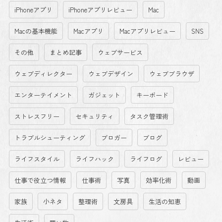
iPhoneアプリ
iPhoneアプリレビュー
Mac
Macの基本機能
Macアプリ
Macアプリレビュー
SNS
その他
まとめ記事
ウェブサービス
ウェブディレクター
ウェブデザイン
ウェブブラウザ
エンターテイメント
ガジェット
キーボード
ストレスフリー
セキュリティ
タスク管理術
トラブルシューティング
ブロガー
ブログ
ライフスタイル
ライフハック
ライフログ
レビュー
仕事で役立つ情報
仕事術
写真
効率化術
動画
家族
小ネタ
整理術
文房具
生活の知恵