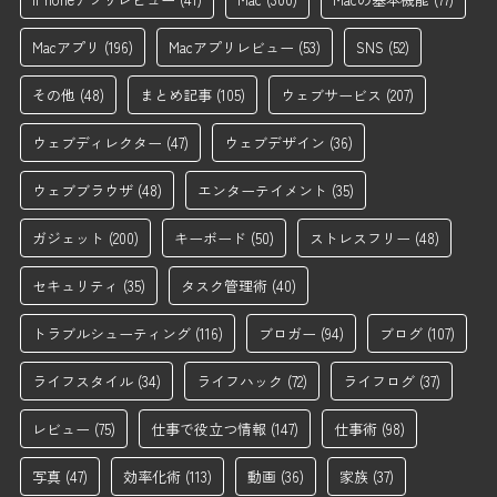
Macアプリ
(196)
Macアプリレビュー
(53)
SNS
(52)
その他
(48)
まとめ記事
(105)
ウェブサービス
(207)
ウェブディレクター
(47)
ウェブデザイン
(36)
ウェブブラウザ
(48)
エンターテイメント
(35)
ガジェット
(200)
キーボード
(50)
ストレスフリー
(48)
セキュリティ
(35)
タスク管理術
(40)
トラブルシューティング
(116)
ブロガー
(94)
ブログ
(107)
ライフスタイル
(34)
ライフハック
(72)
ライフログ
(37)
レビュー
(75)
仕事で役立つ情報
(147)
仕事術
(98)
写真
(47)
効率化術
(113)
動画
(36)
家族
(37)