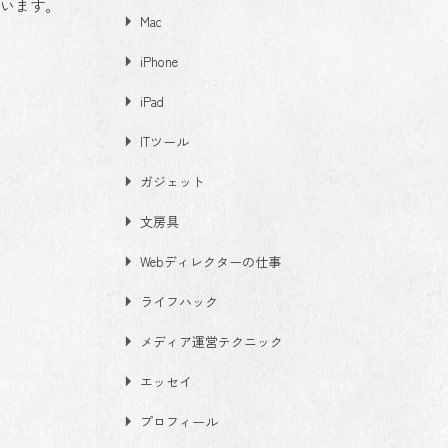
思います。
Mac
iPhone
iPad
ITツール
ガジェット
文房具
Webディレクターの仕事
ライフハック
メディア運営テクニック
エッセイ
プロフィール