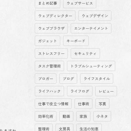
まとめ記事
ウェブサービス
ウェブディレクター
ウェブデザイン
ウェブブラウザ
エンターテイメント
ガジェット
キーボード
ストレスフリー
セキュリティ
タスク管理術
トラブルシューティング
ブロガー
ブログ
ライフスタイル
ライフハック
ライフログ
レビュー
仕事で役立つ情報
仕事術
写真
効率化術
動画
家族
小ネタ
整理術
文房具
生活の知恵
かりますね。