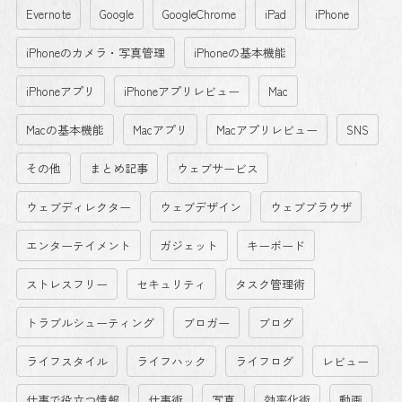
Evernote
Google
GoogleChrome
iPad
iPhone
iPhoneのカメラ・写真管理
iPhoneの基本機能
iPhoneアプリ
iPhoneアプリレビュー
Mac
Macの基本機能
Macアプリ
Macアプリレビュー
SNS
その他
まとめ記事
ウェブサービス
ウェブディレクター
ウェブデザイン
ウェブブラウザ
エンターテイメント
ガジェット
キーボード
ストレスフリー
セキュリティ
タスク管理術
トラブルシューティング
ブロガー
ブログ
ライフスタイル
ライフハック
ライフログ
レビュー
仕事で役立つ情報
仕事術
写真
効率化術
動画