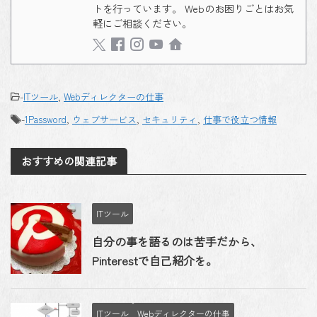
トを行っています。 Webのお困りごとはお気
軽にご相談ください。
-
ITツール
,
Webディレクターの仕事
-
1Password
,
ウェブサービス
,
セキュリティ
,
仕事で役立つ情報
おすすめの関連記事
ITツール
自分の事を語るのは苦手だから、
Pinterestで自己紹介を。
ITツール
Webディレクターの仕事