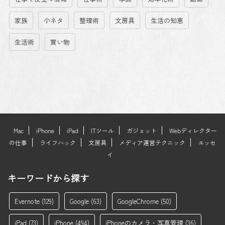
家族
小ネタ
整理術
文房具
生活の知恵
生活術
買い物
Mac
iPhone
iPad
ITツール
ガジェット
Webディレクター
の仕事
ライフハック
文房具
メディア運営テクニック
エッセ
イ
キーワードから探す
Evernote
(129)
Google
(63)
GoogleChrome
(50)
iPad
(73)
iPhone
(494)
iPhoneのカメラ・写真管理
(36)