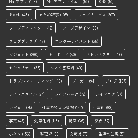
Macアプリ
(196)
Macアプリレビュー
(53)
SNS
(52)
その他
(48)
まとめ記事
(105)
ウェブサービス
(207)
ウェブディレクター
(47)
ウェブデザイン
(36)
ウェブブラウザ
(48)
エンターテイメント
(35)
ガジェット
(200)
キーボード
(50)
ストレスフリー
(48)
セキュリティ
(35)
タスク管理術
(40)
トラブルシューティング
(116)
ブロガー
(94)
ブログ
(107)
ライフスタイル
(34)
ライフハック
(72)
ライフログ
(37)
レビュー
(75)
仕事で役立つ情報
(147)
仕事術
(98)
写真
(47)
効率化術
(113)
動画
(36)
家族
(37)
小ネタ
(156)
整理術
(58)
文房具
(75)
生活の知恵
(51)