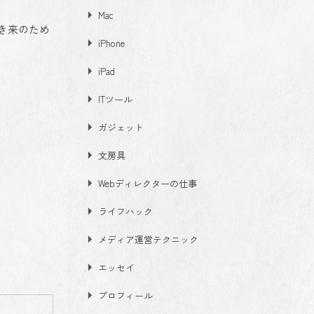
Mac
き来のため
iPhone
iPad
ITツール
ガジェット
文房具
Webディレクターの仕事
ライフハック
メディア運営テクニック
エッセイ
プロフィール