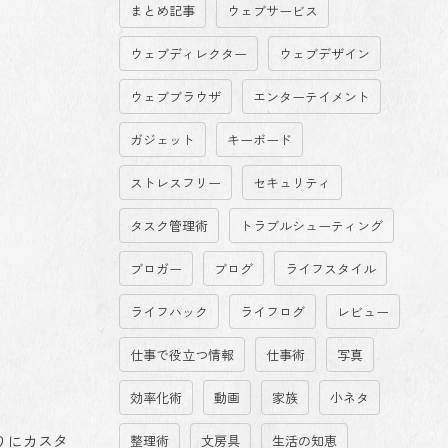
まとめ記事
ウェブサービス
ウェブディレクター
ウェブデザイン
ウェブブラウザ
エンターテイメント
ガジェット
キーボード
ストレスフリー
セキュリティ
タスク管理術
トラブルシューティング
ブロガー
ブログ
ライフスタイル
ライフハック
ライフログ
レビュー
仕事で役立つ情報
仕事術
写真
効率化術
動画
家族
小ネタ
りにカスタ
整理術
文房具
生活の知恵