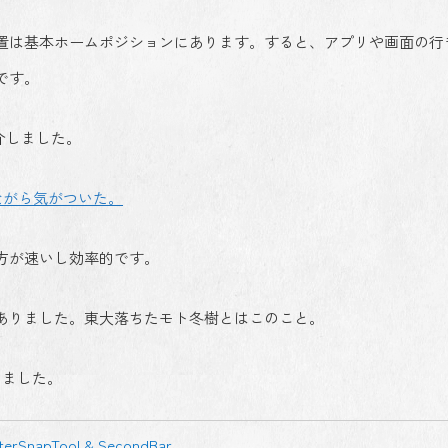
置は基本ホームポジションにあります。すると、アプリや画面の行
です。
介しました。
らながら気がついた。
方が速いし効率的です。
ありました。東大落ちたモト冬樹とはこのこと。
しました。
tterSnapTool & SecondBar