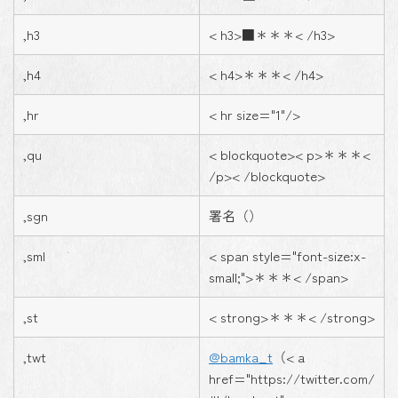
,h3
< h3>■＊＊＊< /h3>
,h4
< h4>＊＊＊< /h4>
,hr
< hr size="1"/>
,qu
< blockquote>< p>＊＊＊<
/p>< /blockquote>
,sgn
署名（）
,sml
< span style="font-size:x-
small;">＊＊＊< /span>
,st
< strong>＊＊＊< /strong>
,twt
@bamka_t
（< a
href="https://twitter.com/