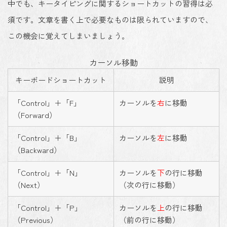
中でも、キータイピングに関するショートカットの習得は必
須です。文章を書く上で必要なものは限られていますので、
この機会に覚えてしまいましょう。
カーソル移動
キーボードショートカット
説明
「Control」＋「F」
カーソルを
右
に移動
（Forward）
「Control」＋「B」
カーソルを
左
に移動
（Backward）
「Control」＋「N」
カーソルを
下
の行に移動
（Next）
（次の行に移動）
「Control」＋「P」
カーソルを
上
の行に移動
（Previous）
（前の行に移動）