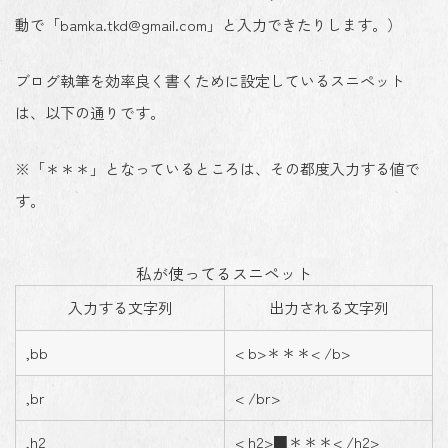
動で「bamka.tkd@gmail.com」と入力できたりします。）
ブログ執筆を効率良く書くために設定しているスニペット
は、以下の通りです。
※「＊＊＊」となっているところは、その都度入力する値で
す。
私が使ってるスニペット
入力する文字列
出力される文字列
,bb
< b>＊＊＊< /b>
,br
< /br>
,h2
< h2>■＊＊＊< /h2>