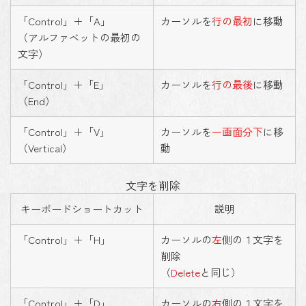
「Control」＋「A」
カーソルを
行の最初
に移動
（アルファベットの最初の
文字）
「Control」＋「E」
カーソルを
行の最後
に移動
（End）
「Control」＋「V」
カーソルを
一画面分下
に移
（Vertical）
動
文字を削除
キーボードショートカット
説明
「Control」＋「H」
カーソルの
左
側の１文字を
削除
（
Delete
と同じ）
「Control」＋「D」
カーソルの
右
側の１文字を