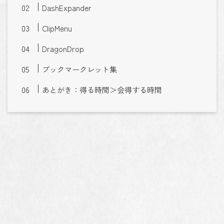
DashExpander
ClipMenu
DragonDrop
ブックマークレット集
あとがき：得る時間＞会得する時間