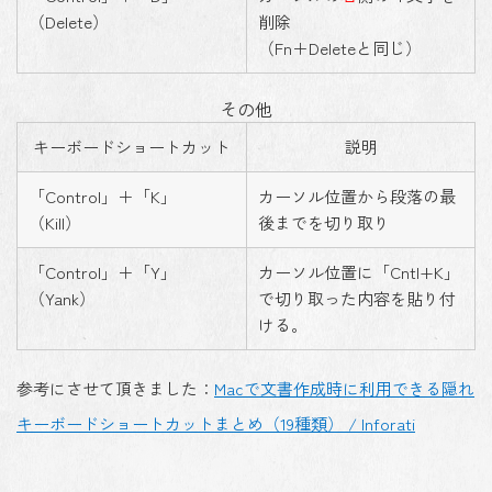
（Delete）
削除
（Fn＋Deleteと同じ）
その他
キーボードショートカット
説明
「Control」＋「K」
カーソル位置から段落の最
（Kill）
後までを切り取り
「Control」＋「Y」
カーソル位置に「Cntl+K」
（Yank）
で切り取った内容を貼り付
ける。
参考にさせて頂きました：
Macで文書作成時に利用できる隠れ
キーボードショートカットまとめ（19種類） / Inforati