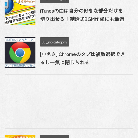
iTunesの曲は自分の好きな部分だけを
切り出せる！結婚式BGM作成にも最適
99_no-category
[小ネタ] Chromeのタブは複数選択でき
るし一気に閉じられる