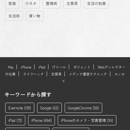
家族
小ネタ
整理術
文房具
生活の知恵
生活術
買い物
Mac
iPhone
iPad
ITツール
ガジェット
Webディレクター
の仕事
ライフハック
文房具
メディア運営テクニック
エッセ
イ
キーワードから探す
Evernote
(129)
Google
(63)
GoogleChrome
(50)
iPad
(73)
iPhone
(494)
iPhoneのカメラ・写真管理
(36)