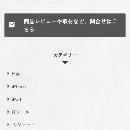
商品レビューや取材など、問合せはこ
ちら
カテゴリー
Mac
iPhone
iPad
ITツール
ガジェット