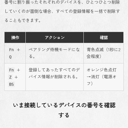
番号に割り振ったそれぞれのデバイスを、ひとつひとつ削除
していくのが面倒な場合、すべての登録情報を一括で削除す
ることもできます。
操作
アクション
確認
+
ペアリング待機モードにな
青色点滅（1秒に2
Fn
る。
会程度）
Q
+
登録してあったすべてのデ
オレンジ色点灯
Fn
バイス情報が削除される。
→消灯（電源オ
+
Z
フ）
BS
いま接続しているデバイスの番号を確認
する