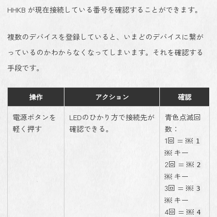
HHKB が現在接続している番号を確認することができます。
複数のデバイスを登録していると、いまどのデバイスに繋が
っているのかわからなくなってしまいます。それを確認する
手段です。
操作
アクション
確認
電源ボタンを
LEDのひかり方で接続先が
青色点滅回
軽く押す
確認できる。
数：
1回 = ￼
1
￼ キー
2回 = ￼
2
￼ キー
3回 = ￼
3
￼ キー
4回 = ￼
4