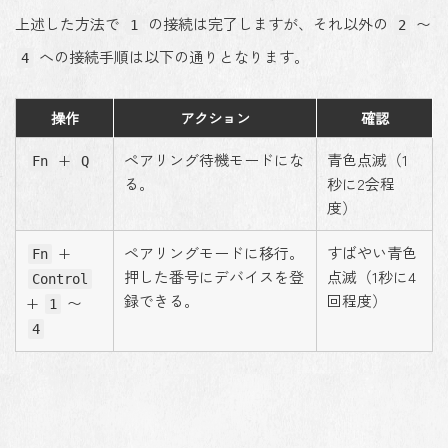
上述した方法で
の接続は完了しますが、それ以外の
〜
1
2
への接続手順は以下の通りとなります。
4
操作
アクション
確認
+
ペアリング待機モードにな
青色点滅（1
Fn
Q
る。
秒に2会程
度）
+
ペアリングモードに移行。
すばやい青色
Fn
押した番号にデバイスを登
点滅（1秒に4
Control
録できる。
回程度）
+
〜
1
4