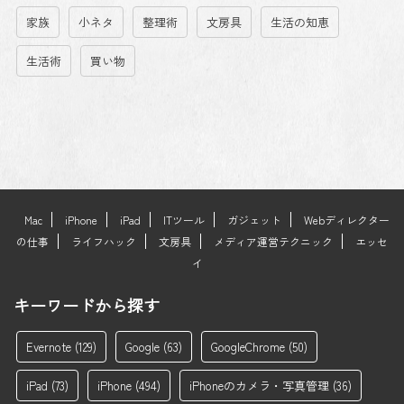
家族
小ネタ
整理術
文房具
生活の知恵
生活術
買い物
Mac
iPhone
iPad
ITツール
ガジェット
Webディレクター
の仕事
ライフハック
文房具
メディア運営テクニック
エッセ
イ
キーワードから探す
Evernote
(129)
Google
(63)
GoogleChrome
(50)
iPad
(73)
iPhone
(494)
iPhoneのカメラ・写真管理
(36)