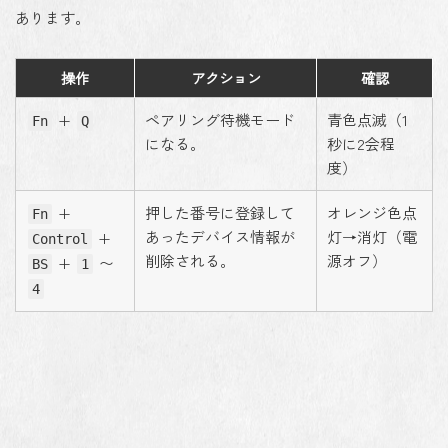
あります。
操作
アクション
確認
+
ペアリング待機モード
青色点滅（1
Fn
Q
になる。
秒に2会程
度）
+
押した番号に登録して
オレンジ色点
Fn
あったデバイス情報が
灯→消灯（電
+
Control
削除される。
源オフ）
+
〜
BS
1
4