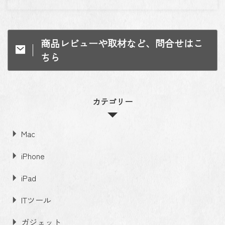
商品レビューや取材など、問合せはこ
ちら
カテゴリー
Mac
iPhone
iPad
ITツール
ガジェット