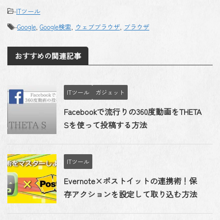
-
ITツール
-
Google
,
Google検索
,
ウェブブラウザ
,
ブラウザ
おすすめの関連記事
ITツール
ガジェット
Facebookで流行りの360度動画をTHETA
Sを使って投稿する方法
ITツール
Evernote×ポストイットの連携術！保
存アクションを設定して取り込む方法