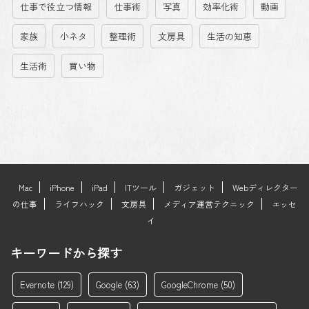
仕事で役立つ情報
仕事術
写真
効率化術
動画
家族
小ネタ
整理術
文房具
生活の知恵
生活術
買い物
Mac
iPhone
iPad
ITツール
ガジェット
Webディレクター
の仕事
ライフハック
文房具
メディア運営テクニック
エッセ
イ
キーワードから探す
Evernote
(129)
Google
(63)
GoogleChrome
(50)