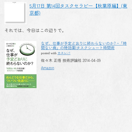
5月17日 第14回タスクセラピー【秋葉原編】(東
京都)
それでは、今日はこの辺りで。
なぜ、仕事が予定どおりに終わらないのか? ~「時
間ない病」の特効薬!タスクシュート時間術
カエレバ
posted with
佐々木 正悟 技術評論社 2014-04-09
Amazon