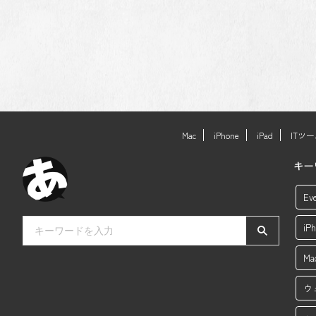
Mac
iPhone
iPad
ITツ
キー
Ev
i
M
ウ