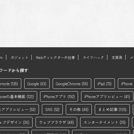
ール
ガジェット
Webディレクターの仕事
ライフハック
文房具
メ
ワードから探す
ernote
(129)
Google
(63)
GoogleChrome
(50)
iPad
(73)
iPhone
Phoneの基本機能
(123)
iPhoneアプリ
(192)
iPhoneアプリレビュー
(41)
acアプリレビュー
(53)
SNS
(52)
その他
(48)
まとめ記事
(105)
ェブデザイン
(36)
ウェブブラウザ
(48)
エンターテイメント
(35)