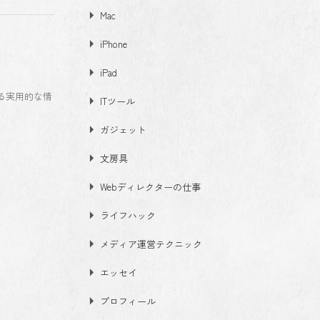
Mac
iPhone
iPad
る実用的な情
ITツール
ガジェット
文房具
Webディレクターの仕事
ライフハック
メディア運営テクニック
エッセイ
プロフィール