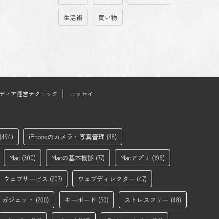
生活術
買い物
ディア運営テクニック
エッセイ
(494)
iPhoneのカメラ・写真管理
(36)
Mac
(300)
Macの基本機能
(77)
Macアプリ
(196)
ウェブサービス
(207)
ウェブディレクター
(47)
ガジェット
(200)
キーボード
(50)
ストレスフリー
(48)