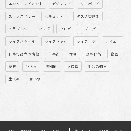
エンターテイメント
ガジェット
キーボード
ストレスフリー
セキュリティ
タスク管理術
トラブルシューティング
ブロガー
ブログ
ライフスタイル
ライフハック
ライフログ
レビュー
仕事で役立つ情報
仕事術
写真
効率化術
動画
家族
小ネタ
整理術
文房具
生活の知恵
生活術
買い物
Mac
iPhone
iPad
ITツール
ガジェット
Webディレクター