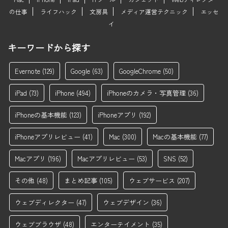
の仕事
ライフハック
文房具
メディア運営テクニック
エッセ
イ
キーワードから探す
Evernote
(129)
Google
(63)
GoogleChrome
(50)
iPad
(73)
iPhone
(494)
iPhoneのカメラ・写真管理
(36)
iPhoneの基本機能
(123)
iPhoneアプリ
(192)
iPhoneアプリレビュー
(41)
Mac
(300)
Macの基本機能
(77)
Macアプリ
(196)
Macアプリレビュー
(53)
SNS
(52)
その他
(48)
まとめ記事
(105)
ウェブサービス
(207)
ウェブディレクター
(47)
ウェブデザイン
(36)
ウェブブラウザ
(48)
エンターテイメント
(35)