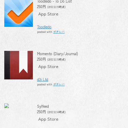
Toodledo - To Do List
250円
(2012.12.15時点)
App Store
Toodledo
posted with
ポチレバ
Momento (Diary/Journal)
250円
(2012.12.15時点)
App Store
d3i Ltd
posted with
ポチレバ
Sylfeed
250円
(2012.12.14時点)
App Store