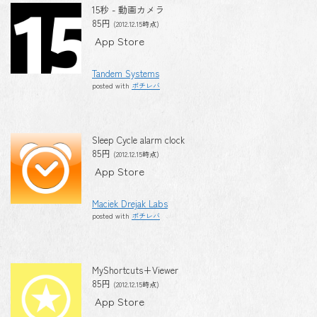
15秒 - 動画カメラ
85円
(2012.12.15時点)
App Store
Tandem Systems
posted with
ポチレバ
Sleep Cycle alarm clock
85円
(2012.12.15時点)
App Store
Maciek Drejak Labs
posted with
ポチレバ
MyShortcuts+Viewer
85円
(2012.12.15時点)
App Store