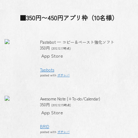
■350円〜450円アプリ枠（10名様）
Pastebot — コピー＆ペースト強化ソフト
350円
(2012.12.17時点)
App Store
Tapbots
posted with
ポチレバ
Awesome Note (+To-do/Calendar)
350円
(2012.12.15時点)
App Store
BRID
posted with
ポチレバ