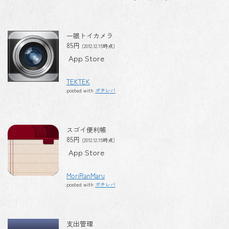
一眼トイカメラ
85円
(2012.12.15時点)
App Store
TEKTEK
posted with
ポチレバ
スゴイ便利帳
85円
(2012.12.15時点)
App Store
MoriRanMaru
posted with
ポチレバ
支出管理