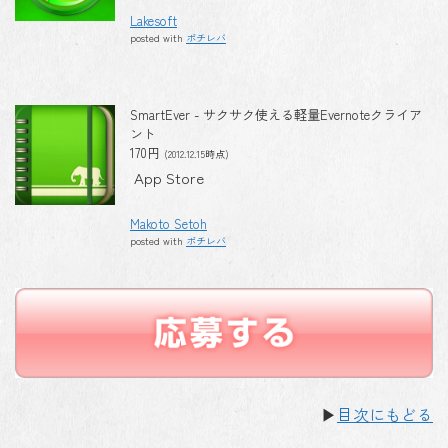
Lakesoft
posted with
ポチレバ
SmartEver - サクサク使える軽量Evernoteクライア
ント
170円
(2012.12.15時点)
App Store
Makoto Setoh
posted with
ポチレバ
▶
目次にもどる