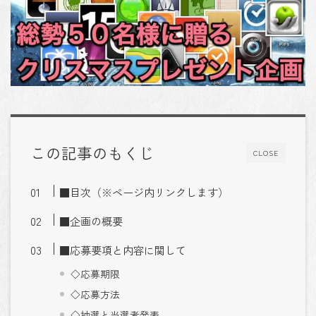
この記事のもくじ
CLOSE
■目次（※ページ内リンクします）
■企画の概要
■応募要項と内容に関して
◇応募期限
◇応募方法
◇抽選と当選者発表