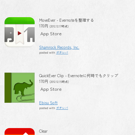
MoveEver - Evernoteを整理する
170円
(2012.12.17時点)
App Store
Shamrock Records, Inc.
posted with
ポチレバ
QuickEver Clip - Evernoteに何時でもクリップ
170円
(2012.12.15時点)
App Store
Ebisu Soft
posted with
ポチレバ
Clear