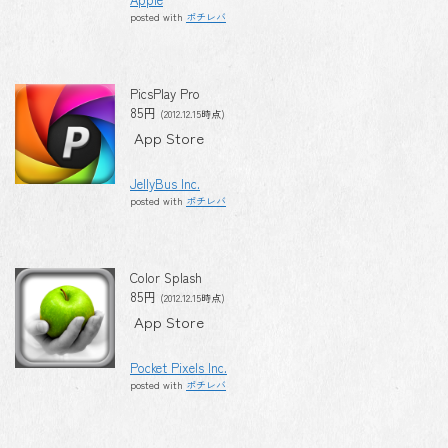
posted with
ポチレバ
PicsPlay Pro
85円
(2012.12.15時点)
App Store
JellyBus Inc.
posted with
ポチレバ
Color Splash
85円
(2012.12.15時点)
App Store
Pocket Pixels Inc.
posted with
ポチレバ