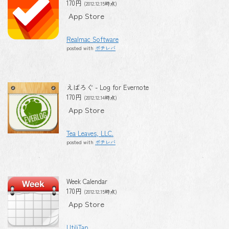
170円
(2012.12.15時点)
App Store
Realmac Software
posted with
ポチレバ
えばろぐ - Log for Evernote
170円
(2012.12.14時点)
App Store
Tea Leaves, LLC.
posted with
ポチレバ
Week Calendar
170円
(2012.12.15時点)
App Store
UtiliTap