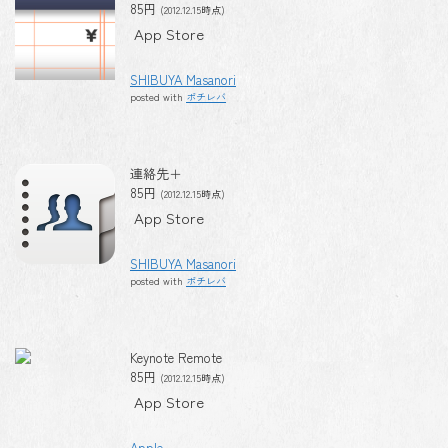
85円
(2012.12.15時点)
App Store
SHIBUYA Masanori
posted with
ポチレバ
連絡先＋
85円
(2012.12.15時点)
App Store
SHIBUYA Masanori
posted with
ポチレバ
Keynote Remote
85円
(2012.12.15時点)
App Store
Apple