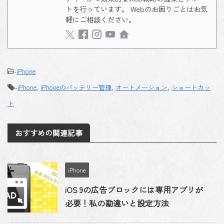
トを行っています。 Webのお困りごとはお気
軽にご相談ください。
-
iPhone
-
iPhone
,
iPhoneのバッテリー管理
,
オートメーション
,
ショートカッ
ト
おすすめの関連記事
iPhone
iOS 9の広告ブロックには専用アプリが
必要！私の勘違いと設定方法