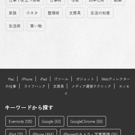
家族
小ネタ
整理術
文房具
生活の知恵
生活術
買い物
Mac
iPhone
iPad
ITツール
ガジェット
Webディレクター
の仕事
ライフハック
文房具
メディア運営テクニック
エッセ
イ
キーワードから探す
Evernote
(129)
Google
(63)
GoogleChrome
(50)
iPad
(73)
iPhone
(494)
iPhoneのカメラ・写真管理
(36)