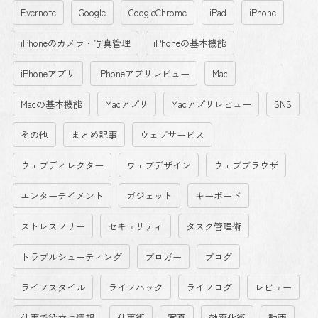
Evernote
Google
GoogleChrome
iPad
iPhone
iPhoneのカメラ・写真管理
iPhoneの基本機能
iPhoneアプリ
iPhoneアプリレビュー
Mac
Macの基本機能
Macアプリ
Macアプリレビュー
SNS
その他
まとめ記事
ウェブサービス
ウェブディレクター
ウェブデザイン
ウェブブラウザ
エンターテイメント
ガジェット
キーボード
ストレスフリー
セキュリティ
タスク管理術
トラブルシューティング
ブロガー
ブログ
ライフスタイル
ライフハック
ライフログ
レビュー
仕事で役立つ情報
仕事術
写真
効率化術
動画