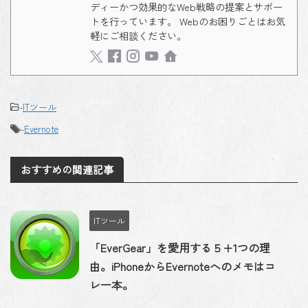
ディーかつ効果的なWeb戦略の提案とサポー
トを行っています。 Webのお困りごとはお気
軽にご相談ください。
-
ITツール
-
Evernote
おすすめの関連記事
ITツール
「EverGear」を愛用する５+1つの理
由。iPhoneからEvernoteへのメモはコ
レ一本。