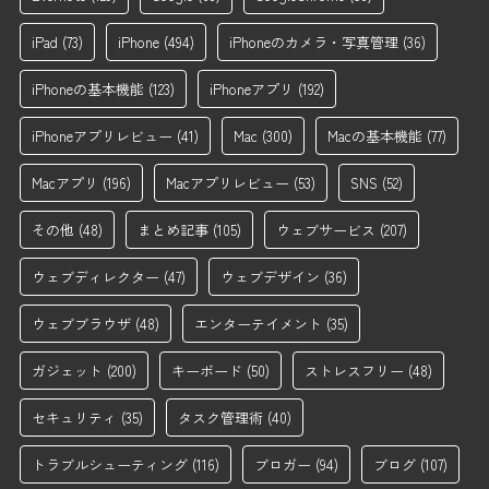
iPad
(73)
iPhone
(494)
iPhoneのカメラ・写真管理
(36)
iPhoneの基本機能
(123)
iPhoneアプリ
(192)
iPhoneアプリレビュー
(41)
Mac
(300)
Macの基本機能
(77)
Macアプリ
(196)
Macアプリレビュー
(53)
SNS
(52)
その他
(48)
まとめ記事
(105)
ウェブサービス
(207)
ウェブディレクター
(47)
ウェブデザイン
(36)
ウェブブラウザ
(48)
エンターテイメント
(35)
ガジェット
(200)
キーボード
(50)
ストレスフリー
(48)
セキュリティ
(35)
タスク管理術
(40)
トラブルシューティング
(116)
ブロガー
(94)
ブログ
(107)