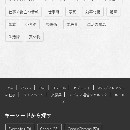
仕事で役立つ情報
仕事術
写真
効率化術
動画
家族
小ネタ
整理術
文房具
生活の知恵
生活術
買い物
Mac
iPhone
iPad
ITツール
ガジェット
Webディレクター
の仕事
ライフハック
文房具
メディア運営テクニック
エッセ
イ
キーワードから探す
Evernote
(129)
Google
(63)
GoogleChrome
(50)