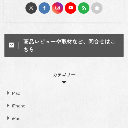
商品レビューや取材など、問合せはこ
ちら
カテゴリー
Mac
iPhone
iPad