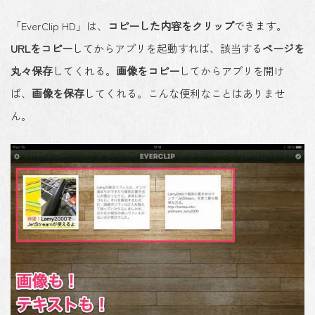
「EverClip HD」は、
コピーした内容をクリップ
できます。
URLをコピー
してからアプリを起動すれば、該当する
ページを
丸々保存
してくれる。
画像をコピー
してからアプリを開け
ば、
画像を保存
してくれる。こんな便利なことはありませ
ん。