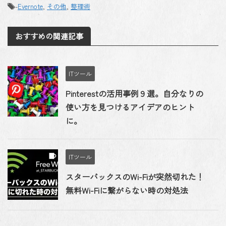
-
Evernote
,
その他
,
整理術
おすすめの関連記事
ITツール
Pinterestの活用事例９選。自分なりの
使い方を見つけるアイデアのヒント
に。
ITツール
スターバックスのWi-Fiが突然切れた！
無料Wi-Fiに繋がらない時の対処法